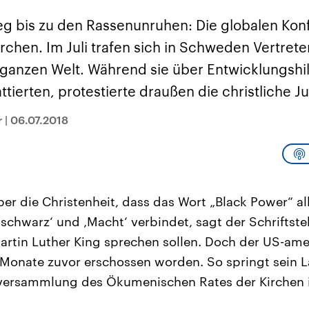
sen und
Hintergründe
Hintergründe
Der Überfall der
Der Iran – seit der
rgründe
g bis zu den Rassenunruhen: Die globalen Kon
haftlich und
palästinensischen
Islamischen Revolu
risch gehören die
Terrororganisation
1979 auch Islamisc
rchen. Im Juli trafen sich in Schweden Vertret
igten Staaten zu
Hamas im Oktober 2023
Republik Iran – ist e
ächtigsten
auf Israel hat in der
von einem
 ganzen Welt. Während sie über Entwicklungshi
n der Erde, mit
Region wieder die
Religionsführer auto
 Einfluss auf das
Gewalt entfacht. Israel
regierter Staat im 
tierten, protestierte draußen die christliche J
le Weltgeschehen.
möchte die Hamas
Osten. Eine Feindsc
zerstören. Diese wird wie
zu Israel und zu de
die Hisbollah im Libanon
ist fest in der
r
|
06.07.2018
vom Iran unterstützt.
Staatsideologie
verankert.
über die Christenheit, dass das Wort „Black Power“ a
‚schwarz‘ und ‚Macht‘ verbindet, sagt der Schriftste
Martin Luther King sprechen sollen. Doch der US-am
i Monate zuvor erschossen worden. So springt sein
llversammlung des Ökumenischen Rates der Kirchen i