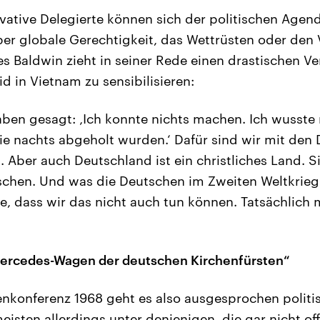
ative Delegierte können sich der politischen Agend
ber globale Gerechtigkeit, das Wettrüsten oder den
es Baldwin zieht in seiner Rede einen drastischen Ve
id in Vietnam zu sensibilisieren:
ben gesagt: ‚Ich konnte nichts machen. Ich wusste 
die nachts abgeholt wurden.‘ Dafür sind wir mit den 
 Aber auch Deutschland ist ein christliches Land. 
schen. Und was die Deutschen im Zweiten Weltkrieg
ie, dass wir das nicht auch tun können. Tatsächlich
 Mercedes-Wagen der deutschen Kirchenfürsten“
enkonferenz 1968 geht es also ausgesprochen politi
isten allerdings unter denjenigen, die gar nicht offi