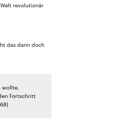
 Welt revolutionär
eht das dann doch
 wollte,
den Fortschritt
968)