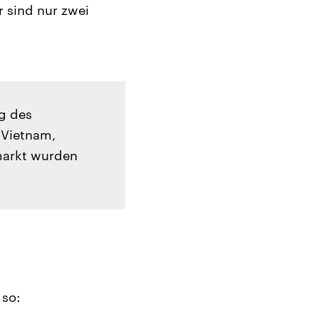
r sind nur zwei
g des
 Vietnam,
markt wurden
 so: