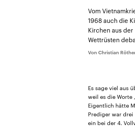
Alle Informationen
Analy
Sachsen-Anhalt wählt
Hinte
Vom Vietnamkrie
am 6. September 2026
Wirtsc
einen neuen Landtag.
militä
1968 auch die Ki
Seit 2021 wird das
Verein
Bundesland von einer
den m
Kirchen aus der
Koalition aus CDU, SPD
Länder
und FDP regiert.-
großem
Wettrüsten debat
Umfragen, Prognosen,
aktuel
Wahlprogramme,
aktuelle Berichte und
Von Christian Röthe
Hintergründe zu den
Parteien und Kandidaten
der anstehenden Wahl.
Es sage viel aus 
weil es die Worte 
Eigentlich hätte 
Prediger war dre
ein bei der 4. Vo