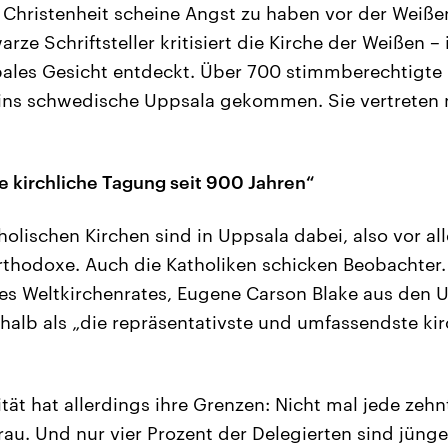
r Christenheit scheine Angst zu haben vor der Weiße
ze Schriftsteller kritisiert die Kirche der Weißen – i
obales Gesicht entdeckt. Über 700 stimmberechtigte 
 ins schwedische Uppsala gekommen. Sie vertreten 
 kirchliche Tagung seit 900 Jahren“
tholischen Kirchen sind in Uppsala dabei, also vor a
thodoxe. Auch die Katholiken schicken Beobachter.
es Weltkirchenrates, Eugene Carson Blake aus den U
lb als „die repräsentativste und umfassendste kir
tät hat allerdings ihre Grenzen: Nicht mal jede zehn
rau. Und nur vier Prozent der Delegierten sind jünge