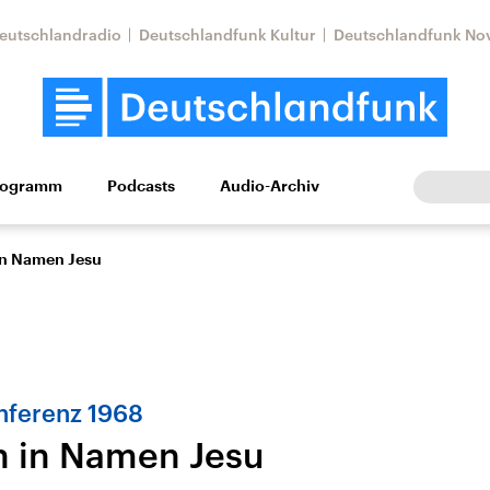
eutschlandradio
Deutschlandfunk Kultur
Deutschlandfunk No
rogramm
Podcasts
Audio-Archiv
Wirtschaft
Wissen
Kultur
Europa
Gesellschaf
in Namen Jesu
nferenz 1968
n in Namen Jesu
Nahostkonflikt
Iran
le Beiträge,
Aktuelle Lage und
Aktuelle Lage und