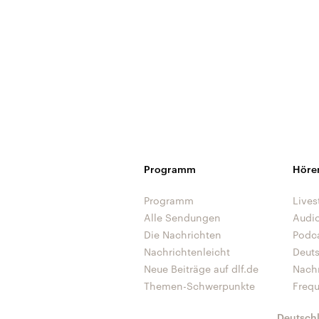
Programm
Höre
Programm
Lives
Alle Sendungen
Audi
Die Nachrichten
Podc
Nachrichtenleicht
Deut
Neue Beiträge auf dlf.de
Nach
Themen-Schwerpunkte
Freq
Deutsch