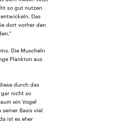
cht so gut nutzen
 entwickeln. Das
e dort vorher den
den.“
tems. Die Muscheln
nge Plankton aus
 diese durch das
gar nicht so
kaum ein Vogel
seiner Basis viel
a ist es eher