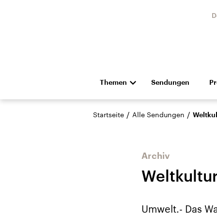
D
Themen
Sendungen
P
Die Nachrichten
Politik
/
/
Startseite
Alle Sendungen
Weltku
Hörspiel und Feature
Musik
Archiv
Weltkultu
Landtagswahl Sachsen-
USA
Umwelt.- Das Wa
Anhalt 2026
Aktuel