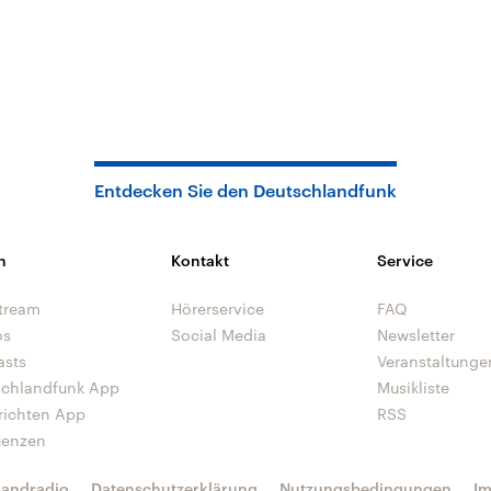
Entdecken Sie den Deutschlandfunk
n
Kontakt
Service
tream
Hörerservice
FAQ
os
Social Media
Newsletter
asts
Veranstaltunge
schlandfunk App
Musikliste
richten App
RSS
uenzen
landradio
Datenschutzerklärung
Nutzungsbedingungen
I