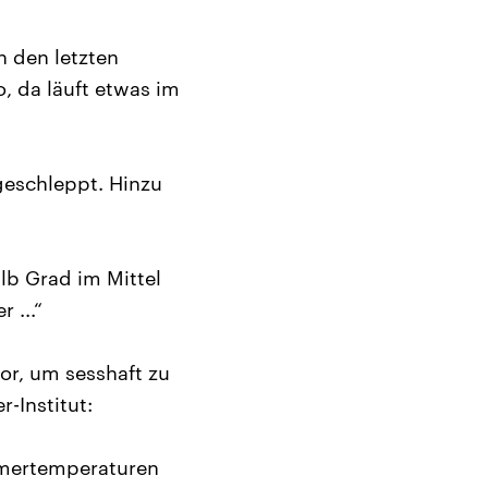
n den letzten
so, da läuft etwas im
geschleppt. Hinzu
lb Grad im Mittel
 ...“
or, um sesshaft zu
-Institut:
mmertemperaturen