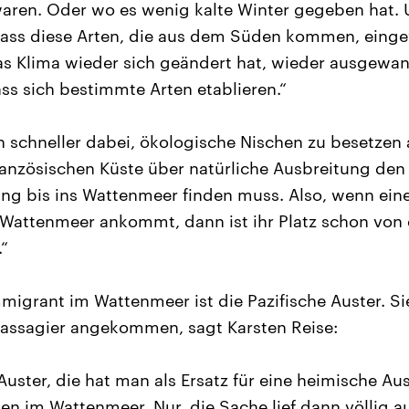
aren. Oder wo es wenig kalte Winter gegeben hat.
ass diese Arten, die aus dem Süden kommen, einge
s Klima wieder sich geändert hat, wieder ausgewan
ass sich bestimmte Arten etablieren.“
 schneller dabei, ökologische Nischen zu besetzen al
französischen Küste über natürliche Ausbreitung de
g bis ins Wattenmeer finden muss. Also, wenn eine
attenmeer ankommt, dann ist ihr Platz schon von e
“
mmigrant im Wattenmeer ist die Pazifische Auster. Sie
 Passagier angekommen, sagt Karsten Reise:
Auster, die hat man als Ersatz für eine heimische Au
ben im Wattenmeer. Nur, die Sache lief dann völlig a