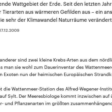
sen und
Hintergründe
Hintergründe
e Wattgebiet der Erde. Seit den letzten Jahr
Der Überfall der
Der Iran – seit der
rgründe
haftlich und
palästinensischen
Islamischen Revolu
 Tierarten aus wärmeren Gefilden aus – ein an
risch gehören die
Terrororganisation
1979 auch Islamisc
igten Staaten zu
Hamas im Oktober 2023
Republik Iran – ist e
 wie sehr der Klimawandel Naturräume verändert
ächtigsten
auf Israel hat in der
von einem
n der Erde, mit
Region wieder die
Religionsführer auto
 Einfluss auf das
Gewalt entfacht. Israel
regierter Staat im 
17.12.2009
le Weltgeschehen.
möchte die Hamas
Osten. Eine Feindsc
zerstören. Diese wird wie
zu Israel und zu de
die Hisbollah im Libanon
ist fest in der
vom Iran unterstützt.
Staatsideologie
verankert.
anderer sind zwei kleine Krebs-Arten aus dem nördlic
ss man sie wohl zum Dauerinventar des Wattenmeere
n Exoten nun der heimischen Europäischen Strandk
et die Wattenmeer-Station des Alfred-Wegener-Institu
auf Sylt. Der Meeresbiologe kommt inzwischen auf 
er- und Pflanzenarten im größten zusammenhängen