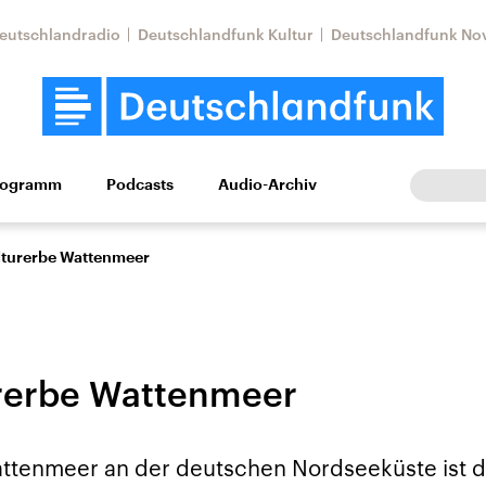
eutschlandradio
Deutschlandfunk Kultur
Deutschlandfunk No
rogramm
Podcasts
Audio-Archiv
Wirtschaft
Wissen
Kultur
Europa
Gesellschaf
lturerbe Wattenmeer
rerbe Wattenmeer
Nahostkonflikt
Iran
ttenmeer an der deutschen Nordseeküste ist d
le Beiträge,
Aktuelle Lage und
Aktuelle Lage und