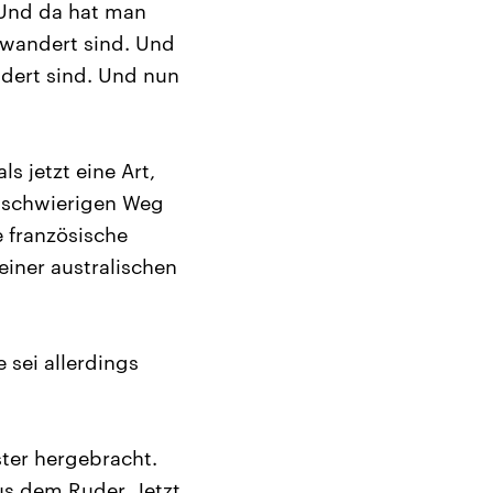
 Und da hat man
wandert sind. Und
dert sind. Und nun
s jetzt eine Art,
n schwierigen Weg
 französische
iner australischen
 sei allerdings
ster hergebracht.
us dem Ruder. Jetzt