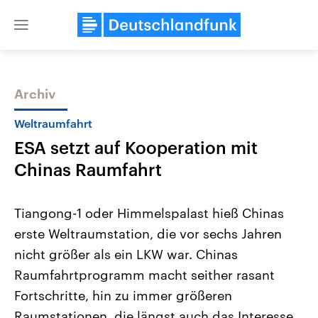
Close
menu
Archiv
Themen
Weltraumfahrt
ESA setzt auf Kooperation mit
Chinas Raumfahrt
Tiangong-1 oder Himmelspalast hieß Chinas
erste Weltraumstation, die vor sechs Jahren
Landtagswahl Sachsen-Anhalt
USA
nicht größer als ein LKW war. Chinas
2026
Aktuelle Beiträge, Analys
Alle Informationen
Hintergründe
Raumfahrtprogramm macht seither rasant
Sachsen-Anhalt wählt am 6.
Wirtschaftlich und militäri
September 2026 einen neuen
gehören die Vereinigten S
Fortschritte, hin zu immer größeren
Landtag. Seit 2021 wird das
den mächtigsten Ländern 
Raumstationen, die längst auch das Interesse
Bundesland von einer Koalition aus
mit großem Einfluss auf d