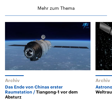
Mehr zum Thema
Archiv
Archiv
Das Ende von Chinas erster
Astrono
Raumstation
Tiangong-1 vor dem
Weltra
Absturz