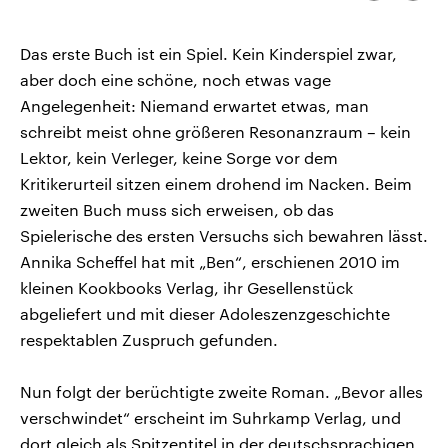
kopieren/te
CDU, SPD und FDP regiert.-
aktuelle Weltgeschehen.
Umfragen, Prognosen,
Wahlprogramme, aktuelle Berichte
Das erste Buch ist ein Spiel. Kein Kinderspiel zwar,
Sendungen
Programm
Podcasts
und Hintergründe zu den Parteien
und Kandidaten der anstehenden
aber doch eine schöne, noch etwas vage
Wahl.
Angelegenheit: Niemand erwartet etwas, man
Audio-Archiv
schreibt meist ohne größeren Resonanzraum – kein
Lektor, kein Verleger, keine Sorge vor dem
Kritikerurteil sitzen einem drohend im Nacken. Beim
zweiten Buch muss sich erweisen, ob das
Spielerische des ersten Versuchs sich bewahren lässt.
Annika Scheffel hat mit „Ben“, erschienen 2010 im
kleinen Kookbooks Verlag, ihr Gesellenstück
abgeliefert und mit dieser Adoleszenzgeschichte
respektablen Zuspruch gefunden.
Nun folgt der berüchtigte zweite Roman. „Bevor alles
verschwindet“ erscheint im Suhrkamp Verlag, und
dort gleich als Spitzentitel in der deutschsprachigen