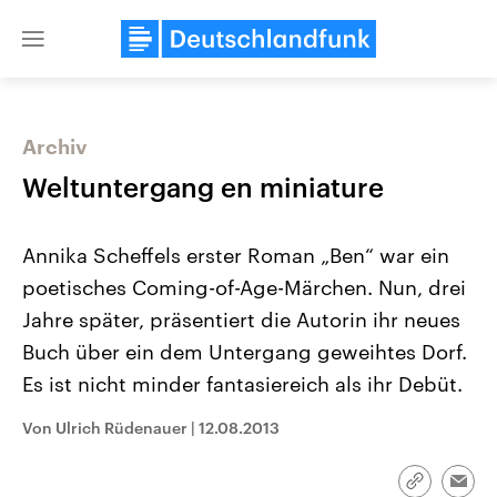
Close
menu
Archiv
Themen
Weltuntergang en miniature
Annika Scheffels erster Roman „Ben“ war ein
poetisches Coming-of-Age-Märchen. Nun, drei
Jahre später, präsentiert die Autorin ihr neues
Buch über ein dem Untergang geweihtes Dorf.
Es ist nicht minder fantasiereich als ihr Debüt.
Landtagswahl Sachsen-Anhalt
USA
2026
Aktuelle Beiträge, Analys
Alle Informationen
Hintergründe
Von Ulrich Rüdenauer
|
12.08.2013
Sachsen-Anhalt wählt am 6.
Wirtschaftlich und militäri
September 2026 einen neuen
gehören die Vereinigten S
Landtag. Seit 2021 wird das
den mächtigsten Ländern 
Link
Emai
Bundesland von einer Koalition aus
mit großem Einfluss auf d