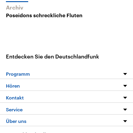
Archiv
Poseidons schreckliche Fluten
Entdecken Sie den Deutschlandfunk
Programm
Programm
Hören
Alle Sendungen
Livestream
Kontakt
Die Nachrichten
Audios
Hörerservice
Service
Nachrichtenleicht
Podcasts
Social Media
FAQ
Über uns
Neue Beiträge auf dlf.de
Deutschlandfunk App
Newsletter
Deutschlandradio
Themen-Schwerpunkte