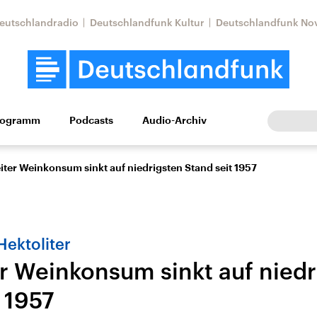
eutschlandradio
Deutschlandfunk Kultur
Deutschlandfunk No
rogramm
Podcasts
Audio-Archiv
Wirtschaft
Wissen
Kultur
Europa
Gesellschaf
ter Weinkonsum sinkt auf niedrigsten Stand seit 1957
Hektoliter
r Weinkonsum sinkt auf niedr
 1957
Nahostkonflikt
Iran
le Beiträge,
Aktuelle Lage und
Aktuelle Lage und