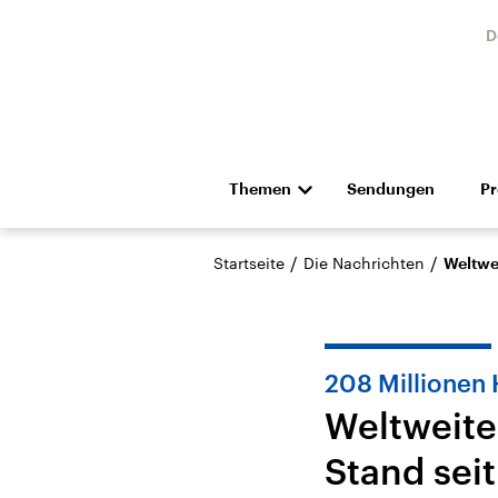
D
Themen
Sendungen
P
Die Nachrichten
Politik
/
/
Startseite
Die Nachrichten
Weltwei
Hörspiel und Feature
Musik
208 Millionen 
Weltweite
Stand seit
Landtagswahl Sachsen-
USA
Anhalt 2026
Aktuel