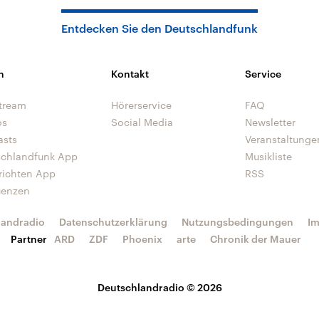
Entdecken Sie den Deutschlandfunk
n
Kontakt
Service
tream
Hörerservice
FAQ
os
Social Media
Newsletter
asts
Veranstaltunge
schlandfunk App
Musikliste
richten App
RSS
uenzen
landradio
Datenschutzerklärung
Nutzungsbedingungen
I
Partner
ARD
ZDF
Phoenix
arte
Chronik der Mauer
Deutschlandradio © 2026