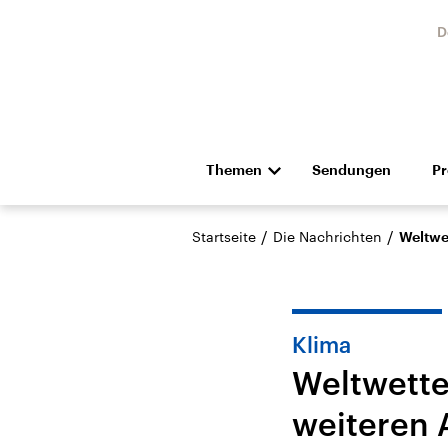
D
Themen
Sendungen
P
Die Nachrichten
Politik
/
/
Startseite
Die Nachrichten
Weltwe
Hörspiel und Feature
Musik
Klima
Weltwette
weiteren 
Landtagswahl Sachsen-
USA
Anhalt 2026
Aktuel