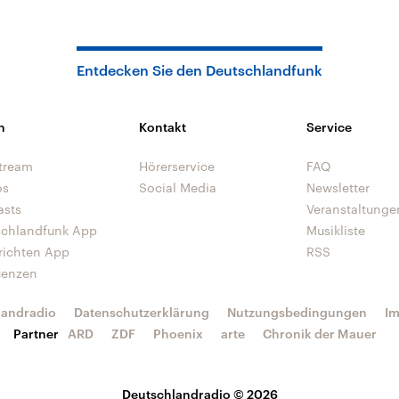
Entdecken Sie den Deutschlandfunk
n
Kontakt
Service
tream
Hörerservice
FAQ
os
Social Media
Newsletter
asts
Veranstaltunge
schlandfunk App
Musikliste
richten App
RSS
uenzen
landradio
Datenschutzerklärung
Nutzungsbedingungen
I
Partner
ARD
ZDF
Phoenix
arte
Chronik der Mauer
Deutschlandradio © 2026