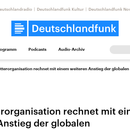
eutschlandradio
Deutschlandfunk Kultur
Deutschlandfunk No
rogramm
Podcasts
Audio-Archiv
Wirtschaft
Wissen
Kultur
Europa
Gesellschaf
tterorganisation rechnet mit einem weiteren Anstieg der globale
rorganisation rechnet mit e
Anstieg der globalen
Nahostkonflikt
Iran
le Beiträge,
Aktuelle Lage und
Aktuelle Lage und