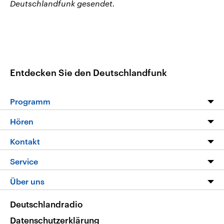
Deutschlandfunk gesendet.
Entdecken Sie den Deutschlandfunk
Programm
Programm
Hören
Alle Sendungen
Livestream
Kontakt
Die Nachrichten
Audios
Hörerservice
Service
Nachrichtenleicht
Podcasts
Social Media
FAQ
Über uns
Neue Beiträge auf dlf.de
Deutschlandfunk App
Newsletter
Deutschlandradio
Themen-Schwerpunkte
Nachrichten App
Deutschlandradio
Veranstaltungen
Presse
Frequenzen
Datenschutzerklärung