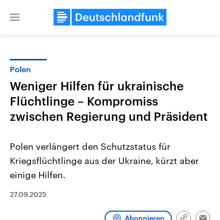
Close
menu
Polen
Themen
Weniger Hilfen für ukrainische
Flüchtlinge – Kompromiss
zwischen Regierung und Präsident
Polen verlängert den Schutzstatus für
Kriegsflüchtlinge aus der Ukraine, kürzt aber
Landtagswahl Sachsen-Anhalt
USA
einige Hilfen.
2026
Aktuelle Beiträge, Analys
Alle Informationen
Hintergründe
27.09.2025
Sachsen-Anhalt wählt am 6.
Wirtschaftlich und militäri
September 2026 einen neuen
gehören die Vereinigten S
Landtag. Seit 2021 wird das
den mächtigsten Ländern 
Abonnieren
Bundesland von einer Koalition aus
mit großem Einfluss auf d