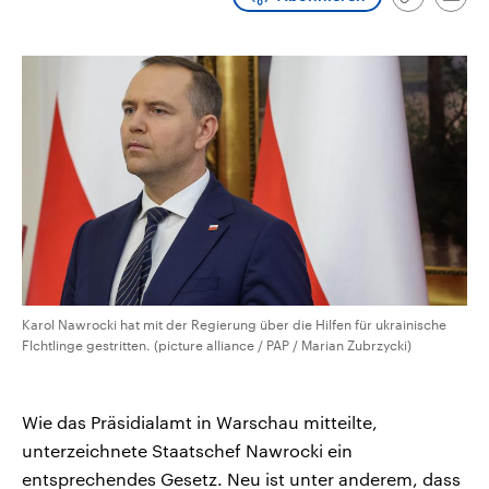
Link
Emai
CDU, SPD und FDP regiert.-
aktuelle Weltgeschehen.
kopieren/te
Umfragen, Prognosen,
Wahlprogramme, aktuelle Berichte
Sendungen
Programm
Podcasts
und Hintergründe zu den Parteien
und Kandidaten der anstehenden
Wahl.
Audio-Archiv
Karol Nawrocki hat mit der Regierung über die Hilfen für ukrainische
Flchtlinge gestritten. (picture alliance / PAP / Marian Zubrzycki)
Wie das Präsidialamt in Warschau mitteilte,
unterzeichnete Staatschef Nawrocki ein
entsprechendes Gesetz. Neu ist unter anderem, dass