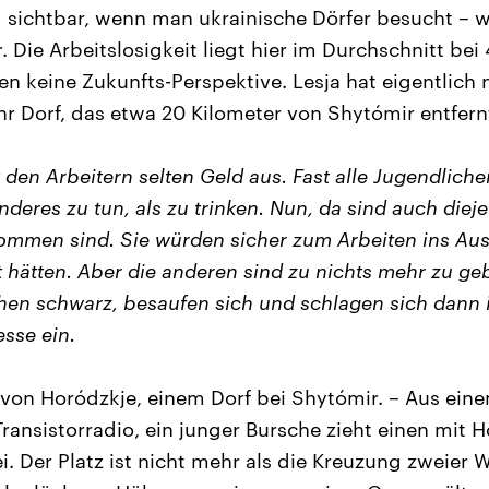
rd sichtbar, wenn man ukrainische Dörfer besucht – w
Die Arbeitslosigkeit liegt hier im Durchschnitt bei 
n keine Zukunfts-Perspektive. Lesja hat eigentlich 
r Dorf, das etwa 20 Kilometer von Shytómir entfernt
 den Arbeitern selten Geld aus. Fast alle Jugendlichen
nderes zu tun, als zu trinken. Nun, da sind auch diej
ommen sind. Sie würden sicher zum Arbeiten ins Au
t hätten. Aber die anderen sind zu nichts mehr zu ge
chen schwarz, besaufen sich und schlagen sich dann 
esse ein.
z von Horódzkje, einem Dorf bei Shytómir. – Aus ein
ransistorradio, ein junger Bursche zieht einen mit 
 Der Platz ist nicht mehr als die Kreuzung zweier 