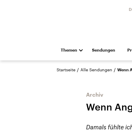
D
Themen
Sendungen
P
Die Nachrichten
Politik
/
/
Startseite
Alle Sendungen
Wenn A
Hörspiel und Feature
Musik
Archiv
Wenn Angs
Landtagswahl Sachsen-
USA
Damals fühlte ic
Anhalt 2026
Aktuel