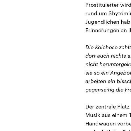
Prostituierter wi
rund um Shytómir. 
Jugendlichen habe
Erinnerungen an ih
Die Kolchose zahlt
dort auch nichts a
nicht heruntergek
sie so ein Angebo
arbeiten ein biss
gegenseitig die Fr
Der zentrale Plat
Musik aus einem T
Handwagen vorbei.