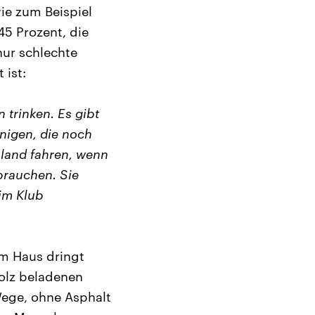
ie zum Beispiel
45 Prozent, die
nur schlechte
 ist:
 trinken. Es gibt
enigen, die noch
sland fahren, wenn
brauchen. Sie
im Klub
em Haus dringt
Holz beladenen
Wege, ohne Asphalt