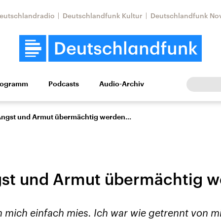
eutschlandradio
Deutschlandfunk Kultur
Deutschlandfunk No
rogramm
Podcasts
Audio-Archiv
Wirtschaft
Wissen
Kultur
Europa
Gesellschaf
ngst und Armut übermächtig werden...
t und Armut übermächtig we
Nahostkonflikt
Iran
h mich einfach mies. Ich war wie getrennt von mi
le Beiträge,
Aktuelle Lage und
Aktuelle Lage und