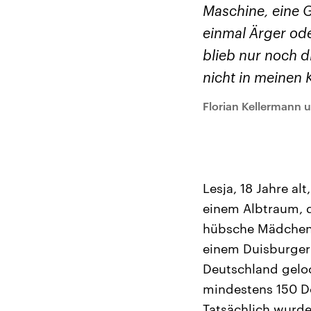
Alle Informationen
Analy
Maschine, eine 
Sachsen-Anhalt wählt
Hinte
am 6. September 2026
Wirtsc
einmal Ärger ode
einen neuen Landtag.
militä
Seit 2021 wird das
Verein
blieb nur noch d
Bundesland von einer
den m
Koalition aus CDU, SPD
Länder
nicht in meinen 
und FDP regiert.-
großem
Umfragen, Prognosen,
aktuel
Wahlprogramme,
Florian Kellermann 
aktuelle Berichte und
Hintergründe zu den
Parteien und Kandidaten
der anstehenden Wahl.
Lesja, 18 Jahre al
einem Albtraum, d
hübsche Mädchen a
einem Duisburger
Deutschland gelock
mindestens 150 Do
Tatsächlich wurde