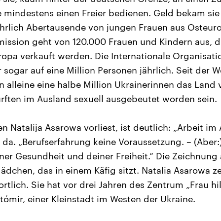
e mindestens einen Freier bedienen. Geld bekam sie 
jährlich Abertausende von jungen Frauen aus Osteuro
ssion geht von 120.000 Frauen und Kindern aus, di
opa verkauft werden. Die Internationale Organisatio
r sogar auf eine Million Personen jährlich. Seit der
n alleine eine halbe Million Ukrainerinnen das Land 
ürften im Ausland sexuell ausgebeutet worden sein.
en Natalija Asarowa vorliest, ist deutlich: „Arbeit im
 da. „Berufserfahrung keine Voraussetzung. – (Aber:
ner Gesundheit und deiner Freiheit.“ Die Zeichnung
ädchen, das in einem Käfig sitzt. Natalia Asarowa ze
tlich. Sie hat vor drei Jahren des Zentrum „Frau hil
tómir, einer Kleinstadt im Westen der Ukraine.