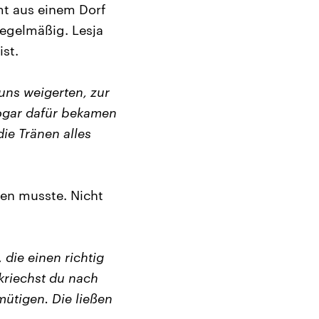
t aus einem Dorf
regelmäßig. Lesja
st.
uns weigerten, zur
Sogar dafür bekamen
ie Tränen alles
ken musste. Nicht
die einen richtig
kriechst du nach
ütigen. Die ließen