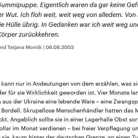
sen und
Hintergründe
Hintergründe
Gummipuppe. Eigentlich waren da gar keine Gefü
Der Überfall der
Der Iran – seit der
rgründe
haftlich und
palästinensischen
Islamischen Revolu
r Wut. Ich floh weit, weit weg von alledem. Vo
risch gehören die
Terrororganisation
1979 auch Islamisc
igten Staaten zu
Hamas im Oktober 2023
Republik Iran – ist e
ie Hülle übrig. In Gedanken war ich weit weg un
ächtigsten
auf Israel hat in der
von einem
n der Erde, mit
Region wieder die
Religionsführer auto
Körper zurückkehren.
 Einfluss auf das
Gewalt entfacht. Israel
regierter Staat im 
le Weltgeschehen.
möchte die Hamas
Osten. Eine Feindsc
zerstören. Diese wird wie
zu Israel und zu de
und Tatjana Montik
|
08.08.2003
die Hisbollah im Libanon
ist fest in der
vom Iran unterstützt.
Staatsideologie
verankert.
t, kann nur in Andeutungen von dem erzählen, was si
er für sie Wirklichkeit geworden ist. Vier Monate l
us der Ukraine eine lebende Ware – eine Zwangspro
 Bordell. Skrupellose Menschenhändler hatten das
t. Angeblich sollte sie in einer Lagerhalle Obst so
llar im Monat verdienen – bei freier Verpflegung u
 sie, kaum hinter der deutschen Grenze, an einen Zu