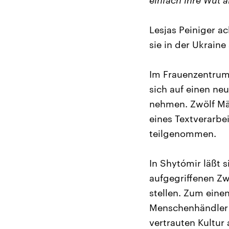
einfach ihre Wut a
Lesjas Peiniger a
sie in der Ukraine
Im Frauenzentrum
sich auf einen ne
nehmen. Zwölf Mäd
eines Textverarb
teilgenommen.
In Shytómir läßt 
aufgegriffenen Zw
stellen. Zum einen
Menschenhändler n
vertrauten Kultur