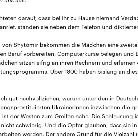
n uns aus.
chteten darauf, dass bei ihr zu Hause niemand Verd
 anrief, standen sie neben dem Telefon und diktierten
 von Shytómir bekommen die Mädchen eine zweite
uen Beruf vorbereiten, Computerkurse belegen und 
chen sitzen eifrig an ihren Rechnern und erlernen
eitungsprogramms. Über 1800 haben bislang an die
sich gut nachvollziehen, warum unter den in Deutsc
angsprostituierten Ukrainerinnen inzwischen die g
 ist der Westen zum Greifen nahe. Die Schleusung is
icht schwierig. Und die Opfer glauben, dass sie in
 arbeiten werden. Der andere Grund für die Vielzahl 