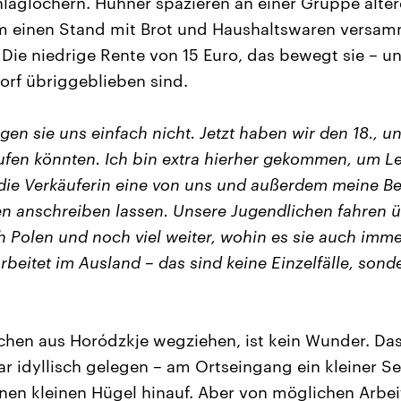
hlaglöchern. Hühner spazieren an einer Gruppe älte
um einen Stand mit Brot und Haushaltswaren versam
Die niedrige Rente von 15 Euro, das bewegt sie – un
Dorf übriggeblieben sind.
ngen sie uns einfach nicht. Jetzt haben wir den 18., u
ufen könnten. Ich bin extra hierher gekommen, um L
 die Verkäuferin eine von uns und außerdem meine Be
n anschreiben lassen. Unsere Jugendlichen fahren ü
 Polen und noch viel weiter, wohin es sie auch imme
rbeitet im Ausland – das sind keine Einzelfälle, sond
chen aus Horódzkje wegziehen, ist kein Wunder. Das
ar idyllisch gelegen – am Ortseingang ein kleiner S
inen kleinen Hügel hinauf. Aber von möglichen Arbeit