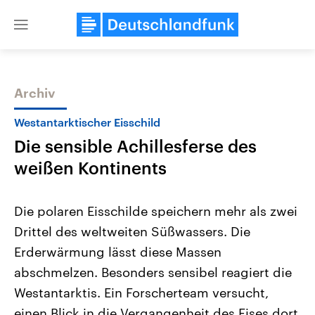
Close
menu
Archiv
Themen
Westantarktischer Eisschild
Die sensible Achillesferse des
weißen Kontinents
Die polaren Eisschilde speichern mehr als zwei
Drittel des weltweiten Süßwassers. Die
Landtagswahl Sachsen-Anhalt
USA
Erderwärmung lässt diese Massen
2026
Aktuelle Beiträge, Analys
Alle Informationen
Hintergründe
abschmelzen. Besonders sensibel reagiert die
Sachsen-Anhalt wählt am 6.
Wirtschaftlich und militäri
September 2026 einen neuen
gehören die Vereinigten S
Westantarktis. Ein Forscherteam versucht,
Landtag. Seit 2021 wird das
den mächtigsten Ländern 
einen Blick in die Vergangenheit des Eises dort
Bundesland von einer Koalition aus
mit großem Einfluss auf d