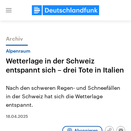
Close
menu
Archiv
Themen
Alpenraum
Wetterlage in der Schweiz
entspannt sich – drei Tote in Italien
Nach den schweren Regen- und Schneefällen
in der Schweiz hat sich die Wetterlage
Landtagswahl Sachsen-Anhalt
USA
entspannt.
2026
Aktuelle Beiträge, Analys
Alle Informationen
Hintergründe
Sachsen-Anhalt wählt am 6.
Wirtschaftlich und militäri
18.04.2025
September 2026 einen neuen
gehören die Vereinigten S
Landtag. Seit 2021 wird das
den mächtigsten Ländern 
Bundesland von einer Koalition aus
mit großem Einfluss auf d
Abonnieren