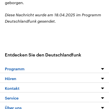
geborgen.
Diese Nachricht wurde am 18.04.2025 im Programm
Deutschlandfunk gesendet.
Entdecken Sie den Deutschlandfunk
Programm
Programm
Hören
Alle Sendungen
Livestream
Kontakt
Die Nachrichten
Audios
Hörerservice
Service
Nachrichtenleicht
Podcasts
Social Media
FAQ
Über uns
Neue Beiträge auf dlf.de