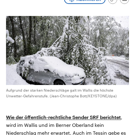
Link
Emai
CDU, SPD und FDP regiert.-
aktuelle Weltgeschehen.
kopieren/te
Umfragen, Prognosen,
Wahlprogramme, aktuelle Berichte
Sendungen
Programm
Podcasts
und Hintergründe zu den Parteien
und Kandidaten der anstehenden
Wahl.
Audio-Archiv
Aufgrund der starken Niederschläge galt im Wallis die höchste
Unwetter-Gefahrenstufe. (Jean-Christophe Bott/KEYSTONE/dpa)
Wie der öffentlich-rechtliche Sender SRF berichtet
,
wird im Wallis und im Berner Oberland kein
Niederschlag mehr erwartet. Auch im Tessin gebe es