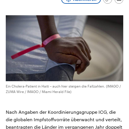
Link
Emai
CDU, SPD und FDP regiert.-
aktuelle Weltgeschehen.
kopieren/te
Umfragen, Prognosen,
Wahlprogramme, aktuelle Berichte
Sendungen
Programm
Podcasts
und Hintergründe zu den Parteien
und Kandidaten der anstehenden
Wahl.
Audio-Archiv
Ein Cholera-Patient in Haiti – auch hier steigen die Fallzahlen. (IMAGO /
ZUMA Wire / IMAGO / Miami Herald File)
Nach Angaben der Koordinierungsgruppe ICG, die
die globalen Impfstoffvorräte überwacht und verteilt,
beantragten die Länder im vergangenen Jahr doppelt