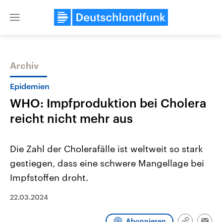
Close
menu
Archiv
Themen
Epidemien
WHO: Impfproduktion bei Cholera
reicht nicht mehr aus
Die Zahl der Cholerafälle ist weltweit so stark
gestiegen, dass eine schwere Mangellage bei
Landtagswahl Sachsen-Anhalt
USA
Impfstoffen droht.
2026
Aktuelle Beiträge, Analys
Alle Informationen
Hintergründe
Sachsen-Anhalt wählt am 6.
Wirtschaftlich und militäri
22.03.2024
September 2026 einen neuen
gehören die Vereinigten S
Landtag. Seit 2021 wird das
den mächtigsten Ländern 
Bundesland von einer Koalition aus
mit großem Einfluss auf d
Abonnieren