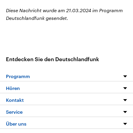
Diese Nachricht wurde am 21.03.2024 im Programm
Deutschlandfunk gesendet.
Entdecken Sie den Deutschlandfunk
Programm
Programm
Hören
Alle Sendungen
Livestream
Kontakt
Die Nachrichten
Audios
Hörerservice
Service
Nachrichtenleicht
Podcasts
Social Media
FAQ
Über uns
Neue Beiträge auf dlf.de
Deutschlandfunk App
Newsletter