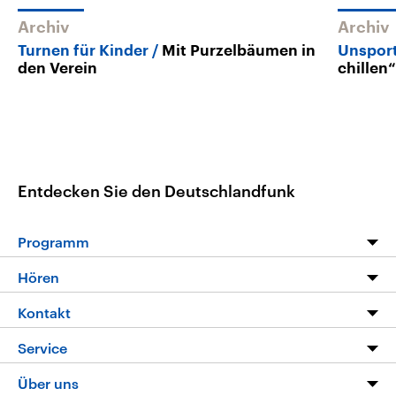
Archiv
Archiv
Turnen für Kinder
Mit Purzelbäumen in
Unsport
den Verein
chillen
Entdecken Sie den Deutschlandfunk
Programm
Programm
Hören
Alle Sendungen
Livestream
Kontakt
Die Nachrichten
Audios
Hörerservice
Service
Nachrichtenleicht
Podcasts
Social Media
FAQ
Über uns
Neue Beiträge auf dlf.de
Deutschlandfunk App