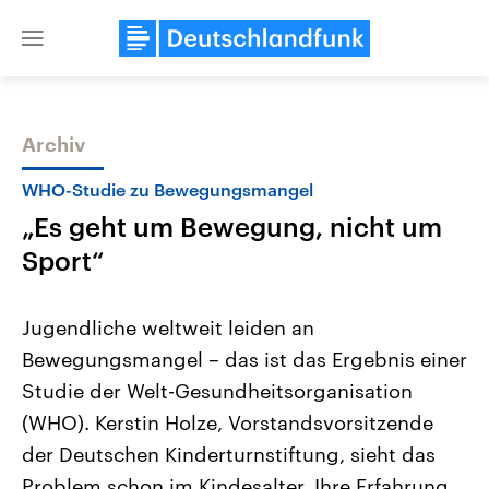
Close
menu
Archiv
Themen
WHO-Studie zu Bewegungsmangel
„Es geht um Bewegung, nicht um
Sport“
Jugendliche weltweit leiden an
Bewegungsmangel – das ist das Ergebnis einer
Landtagswahl Sachsen-Anhalt
USA
Studie der Welt-Gesundheitsorganisation
2026
Aktuelle Beiträge, Analys
Alle Informationen
Hintergründe
(WHO). Kerstin Holze, Vorstandsvorsitzende
Sachsen-Anhalt wählt am 6.
Wirtschaftlich und militäri
September 2026 einen neuen
gehören die Vereinigten S
der Deutschen Kinderturnstiftung, sieht das
Landtag. Seit 2021 wird das
den mächtigsten Ländern 
Problem schon im Kindesalter. Ihre Erfahrung
Bundesland von einer Koalition aus
mit großem Einfluss auf d