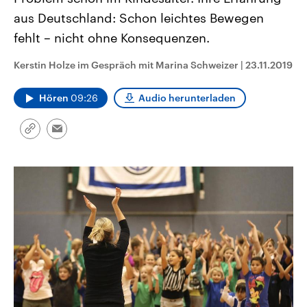
CDU, SPD und FDP regiert.-
aktuelle Weltgeschehen.
aus Deutschland: Schon leichtes Bewegen
Umfragen, Prognosen,
Wahlprogramme, aktuelle Berichte
fehlt – nicht ohne Konsequenzen.
Sendungen
Programm
Podcasts
und Hintergründe zu den Parteien
und Kandidaten der anstehenden
Wahl.
Kerstin Holze im Gespräch mit Marina Schweizer
|
23.11.2019
Audio-Archiv
Hören
09:26
Audio herunterladen
Link
Email
kopieren/teilen