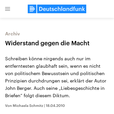
Close
menu
Archiv
Themen
Widerstand gegen die Macht
Schreiben könne nirgends auch nur im
entferntesten glaubhaft sein, wenn es nicht
von politischem Bewusstsein und politischen
Prinzipien durchdrungen sei, erklärt der Autor
John Berger. Auch seine „Liebesgeschichte in
Landtagswahl Sachsen-Anhalt
USA
2026
Aktuelle Beiträge, Analys
Briefen“ folgt diesem Diktum.
Alle Informationen
Hintergründe
Sachsen-Anhalt wählt am 6.
Wirtschaftlich und militäri
September 2026 einen neuen
gehören die Vereinigten S
Von Michaela Schmitz
|
18.04.2010
Landtag. Seit 2021 wird das
den mächtigsten Ländern 
Bundesland von einer Koalition aus
mit großem Einfluss auf d