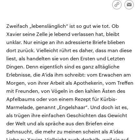
CDU, SPD und FDP regiert.-
aktuelle Weltgeschehen.
Link
Emai
Umfragen, Prognosen,
kopieren/te
Wahlprogramme, aktuelle Berichte
Sendungen
Programm
Podcasts
und Hintergründe zu den Parteien
und Kandidaten der anstehenden
Zweifach „lebenslänglich“ ist so gut wie tot. Ob
Wahl.
Xavier seine Zelle je lebend verlassen hat, bleibt
Audio-Archiv
unklar. Nur einige an ihn adressierte Briefe blieben
dort zurück. Vielleicht rührt es daher, dass man diese
liest, als handelten sie von den Ersten und Letzten
Dingen. Denn eigentlich sind es ganz alltägliche
Erlebnisse, die A'ida ihm schreibt: vom Erwachen am
Morgen, von ihrer Arbeit als Apothekerin, vom Treffen
mit Freunden, von Vögeln in den kahlen Ästen des
Apfelbaums oder von einem Rezept für Kürbis-
Marmelade, genannt „Engelshaar“. Und doch ist es,
als trügen ihre einfachen Geschichten das Gewicht
der Welt und als spräche aus den Briefen eine
Sehnsucht, die mehr zu meinen scheint als A'idas
Liebe zu Xavier. Vielleicht auch deshalb, weil sie auf