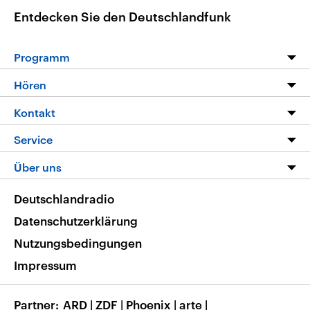
Entdecken Sie den Deutschlandfunk
Programm
Programm
Hören
Alle Sendungen
Livestream
Kontakt
Die Nachrichten
Audios
Hörerservice
Service
Nachrichtenleicht
Podcasts
Social Media
FAQ
Über uns
Neue Beiträge auf dlf.de
Deutschlandfunk App
Newsletter
Deutschlandradio
Themen-Schwerpunkte
Nachrichten App
Deutschlandradio
Veranstaltungen
Presse
Frequenzen
Datenschutzerklärung
Musikliste
Ausbildung und Karriere
Nutzungsbedingungen
RSS
Transparenz
Impressum
Korrekturen
Barrierefreiheit
Partner
ARD
|
ZDF
|
Phoenix
|
arte
|