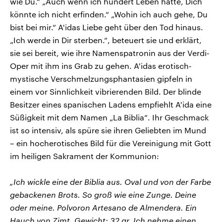
wie Du.“ „Auch wenn ich hundert Leben hätte, Dich
könnte ich nicht erfinden.“ „Wohin ich auch gehe, Du
bist bei mir.“ A'idas Liebe geht über den Tod hinaus.
„Ich werde in Dir sterben.“, beteuert sie und erklärt,
sie sei bereit, wie ihre Namenspatronin aus der Verdi-
Oper mit ihm ins Grab zu gehen. A'idas erotisch-
mystische Verschmelzungsphantasien gipfeln in
einem vor Sinnlichkeit vibrierenden Bild. Der blinde
Besitzer eines spanischen Ladens empfiehlt A'ida eine
Süßigkeit mit dem Namen „La Biblia“. Ihr Geschmack
ist so intensiv, als spüre sie ihren Geliebten im Mund
– ein hocherotisches Bild für die Vereinigung mit Gott
im heiligen Sakrament der Kommunion:
„Ich wickle eine der Biblia aus. Oval und von der Farbe
gebackenen Brots. So groß wie eine Zunge. Deine
oder meine. Polvoron Artesano de Almendera. Ein
Hauch von Zimt. Gewicht: 32 gr. Ich nehme einen