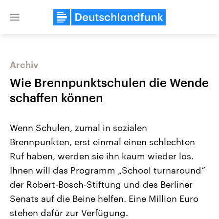
Close
menu
Archiv
Themen
Wie Brennpunktschulen die Wende
schaffen können
Wenn Schulen, zumal in sozialen
Brennpunkten, erst einmal einen schlechten
Ruf haben, werden sie ihn kaum wieder los.
Ihnen will das Programm „School turnaround“
Landtagswahl Sachsen-Anhalt
USA
2026
Aktuelle Beiträge, Analys
der Robert-Bosch-Stiftung und des Berliner
Alle Informationen
Hintergründe
Sachsen-Anhalt wählt am 6.
Wirtschaftlich und militäri
Senats auf die Beine helfen. Eine Million Euro
September 2026 einen neuen
gehören die Vereinigten S
Landtag. Seit 2021 wird das
den mächtigsten Ländern 
stehen dafür zur Verfügung.
Bundesland von einer Koalition aus
mit großem Einfluss auf d