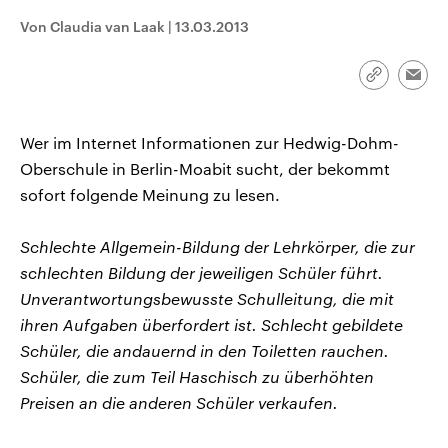
CDU, SPD und FDP regiert.-
aktuelle Weltgeschehen.
Von Claudia van Laak
|
13.03.2013
Umfragen, Prognosen,
Wahlprogramme, aktuelle Berichte
Sendungen
Programm
Podcasts
und Hintergründe zu den Parteien
und Kandidaten der anstehenden
Link
Emai
Wahl.
kopieren/te
Audio-Archiv
Wer im Internet Informationen zur Hedwig-Dohm-
Oberschule in Berlin-Moabit sucht, der bekommt
sofort folgende Meinung zu lesen.
Schlechte Allgemein-Bildung der Lehrkörper, die zur
schlechten Bildung der jeweiligen Schüler führt.
Unverantwortungsbewusste Schulleitung, die mit
ihren Aufgaben überfordert ist. Schlecht gebildete
Schüler, die andauernd in den Toiletten rauchen.
Schüler, die zum Teil Haschisch zu überhöhten
Preisen an die anderen Schüler verkaufen.