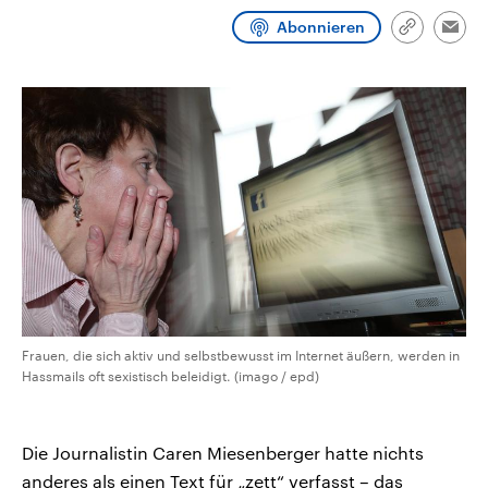
CDU, SPD und FDP regiert.-
aktuelle Weltgeschehen.
Abonnieren
Umfragen, Prognosen,
Link
Emai
Wahlprogramme, aktuelle Berichte
kopieren/te
Sendungen
Programm
Podcasts
und Hintergründe zu den Parteien
und Kandidaten der anstehenden
Wahl.
Audio-Archiv
Frauen, die sich aktiv und selbstbewusst im Internet äußern, werden in
Hassmails oft sexistisch beleidigt. (imago / epd)
Die Journalistin Caren Miesenberger hatte nichts
anderes als einen Text für „zett“ verfasst – das