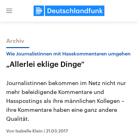
Close
menu
Archiv
Themen
Wie Journalistinnen mit Hasskommentaren umgehen
„Allerlei eklige Dinge“
Journalistinnen bekommen im Netz nicht nur
mehr beleidigende Kommentare und
Hasspostings als ihre männlichen Kollegen –
Landtagswahl Sachsen-Anhalt
USA
ihre Kommentare haben eine ganz andere
2026
Aktuelle Beiträge, Analys
Alle Informationen
Qualität.
Hintergründe
Sachsen-Anhalt wählt am 6.
Wirtschaftlich und militäri
September 2026 einen neuen
gehören die Vereinigten S
Von Isabelle Klein
|
21.03.2017
Landtag. Seit 2021 wird das
den mächtigsten Ländern 
Bundesland von einer Koalition aus
mit großem Einfluss auf d