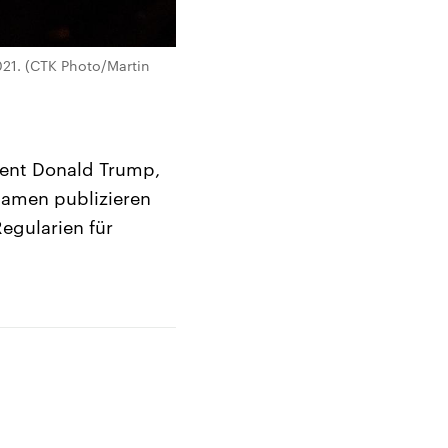
021. (CTK Photo/Martin
dent Donald Trump,
Namen publizieren
egularien für