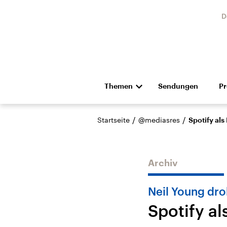
D
Themen
Sendungen
P
Die Nachrichten
Politik
/
/
Startseite
@mediasres
Spotify al
Hörspiel und Feature
Musik
Archiv
Neil Young dro
Spotify a
Landtagswahl Sachsen-
USA
Anhalt 2026
Aktuel