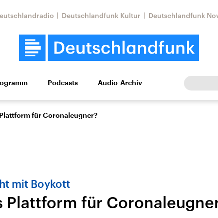
eutschlandradio
Deutschlandfunk Kultur
Deutschlandfunk No
rogramm
Podcasts
Audio-Archiv
Wirtschaft
Wissen
Kultur
Europa
Gesellschaf
s Plattform für Coronaleugner?
ht mit Boykott
ls Plattform für Coronaleugne
Nahostkonflikt
Iran
le Beiträge,
Aktuelle Lage und
Aktuelle Lage und