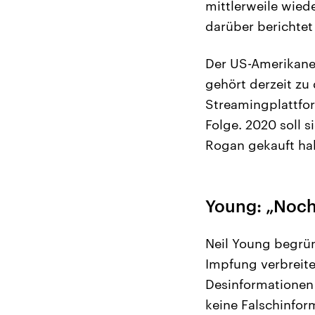
mittlerweile wie
darüber berichtet 
Der US-Amerikaner
gehört derzeit z
Streamingplattfor
Folge. 2020 soll s
Rogan gekauft ha
Young: „Noch
Neil Young begrün
Impfung verbreite
Desinformationen 
keine Falschinfor