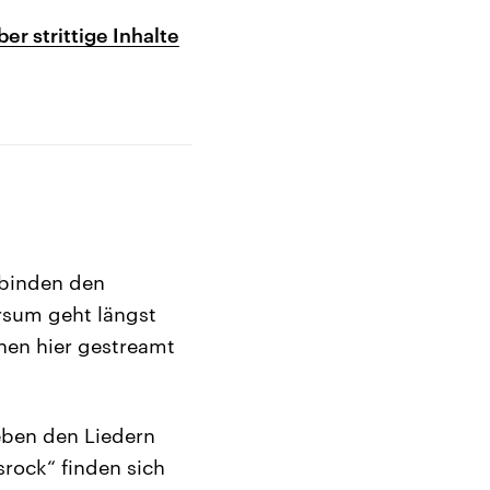
r strittige Inhalte
rbinden den
rsum geht längst
nen hier gestreamt
Neben den Liedern
rock“ finden sich