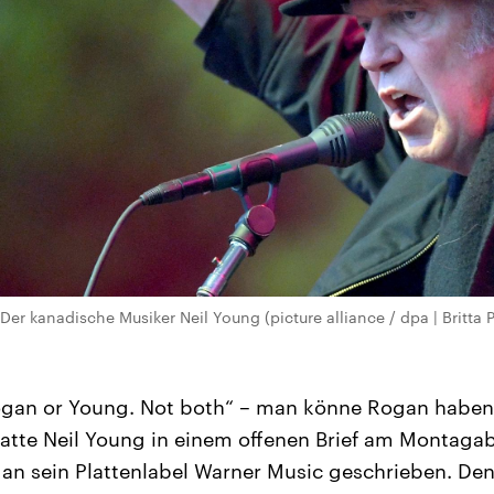
 Der kanadische Musiker Neil Young (picture alliance / dpa | Britta
ogan or Young. Not both“ – man könne Rogan haben 
hatte Neil Young in einem offenen Brief am Montaga
 sein Plattenlabel Warner Music geschrieben. Den 