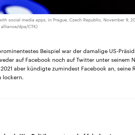
ith social media apps, in Prague, Czech Republic, November 9, 2
 alliance/dpa/CTK)
prominentestes Beispiel war der damalige US-Präsi
weder auf Facebook noch auf Twitter unter seinem 
2021 aber kündigte zumindest Facebook an, seine R
u lockern.