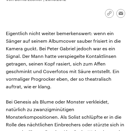
aktuelle Weltgeschehen.
Diese wird wie die Hisboll
Libanon vom Iran unterstüt
Link
Emai
Sendungen
Programm
Podcasts
kopieren/te
Audio-Archiv
Eigentlich nicht weiter bemerkenswert: wenn ein
Sänger auf seinem Albumcover sauber frisiert in die
Kamera guckt. Bei Peter Gabriel jedoch war es ein
Signal. Der Mann hatte verspiegelte Kontaktlinsen
getragen, seinen Kopf rasiert, sich zum Affen
geschminkt und Coverfotos mit Säure entstellt. Ein
vormaliger Progrocker eben, der so theatralisch
auftrat, wie er klang.
Bei Genesis als Blume oder Monster verkleidet,
natürlich zu zwanzigminütigen
Monsterkompositionen. Als Solist schlüpfte er in die
Rolle des nächtlichen Einbrechers oder stürzte sich in