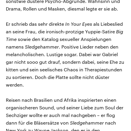
sonstwie düstere Psycho-Abgründe. Wahnsinn und
Drama, Rollen und Masken, diesmal legte er sie ab.
Er schrieb das sehr direkte
In Your Eyes
als Liebeslied
an seine Frau, die ironisch-protzige Yuppie-Satire
Big
Time
sowie den Katalog sexueller Anspielungen
namens
Sledgehammer
. Positive Lieder neben den
melancholischen. Lustige sogar. Dabei war Gabriel
gar nicht sooo gut drauf, sondern dabei, seine Ehe zu
kitten und sein seelisches Chaos in Therapiestunden
zu sortieren. Doch die Platte sollte nicht düster
werden.
Reisen nach Brasilien und Afrika inspirierten einen
organischeren Sound, und seiner Liebe zum Soul der
Sechziger wollte er auch mal nachgeben – er flog
dann für die Bläsersätze von
Sledgehammer
nach
New York zu Wayne Jackson, den er in den