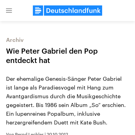
Close
menu
Archiv
Themen
Wie Peter Gabriel den Pop
entdeckt hat
Der ehemalige Genesis-Sänger Peter Gabriel
ist lange als Paradiesvogel mit Hang zum
Avantgardismus durch die Musikgeschichte
gegeistert. Bis 1986 sein Album „So“ erschien.
USA
Nahostkonflikt
Aktuelle Beiträge, Analysen und
Aktuelle Lage und Hinter
Ein lupenreines Popalbum, inklusive
Der Überfall der palästine
Hintergründe
Wirtschaftlich und militärisch
Terrororganisation Hamas
herzergreifendem Duett mit Kate Bush.
gehören die Vereinigten Staaten zu
Oktober 2023 auf Israel ha
den mächtigsten Ländern der Erde,
Region wieder die Gewalt 
mit großem Einfluss auf das
Israel möchte die Hamas z
Von Bernd Lechler
|
20.10.2012