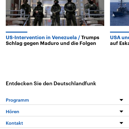
US-Intervention in Venezuela
Trumps
USA un
Schlag gegen Maduro und die Folgen
auf Esk
Entdecken Sie den Deutschlandfunk
Programm
Programm
Hören
Alle Sendungen
Livestream
Kontakt
Die Nachrichten