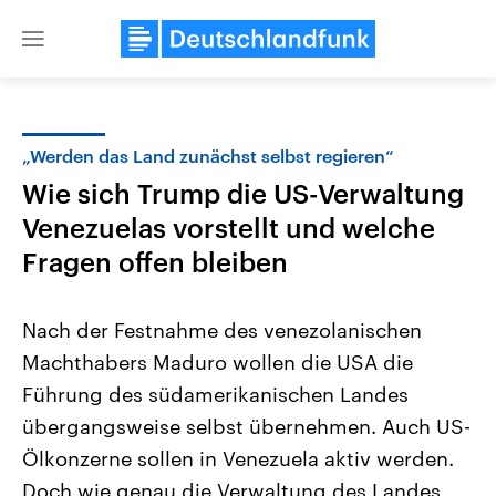
Close
menu
„Werden das Land zunächst selbst regieren“
Themen
Wie sich Trump die US-Verwaltung
Venezuelas vorstellt und welche
Fragen offen bleiben
Nach der Festnahme des venezolanischen
Machthabers Maduro wollen die USA die
Landtagswahl Sachsen-Anhalt
USA
Führung des südamerikanischen Landes
2026
Aktuelle Beiträge, Analys
Alle Informationen
übergangsweise selbst übernehmen. Auch US-
Hintergründe
Sachsen-Anhalt wählt am 6.
Wirtschaftlich und militäri
Ölkonzerne sollen in Venezuela aktiv werden.
September 2026 einen neuen
gehören die Vereinigten S
Landtag. Seit 2021 wird das
den mächtigsten Ländern 
Doch wie genau die Verwaltung des Landes
Bundesland von einer Koalition aus
mit großem Einfluss auf d