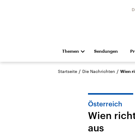
D
Themen
Sendungen
P
Die Nachrichten
Politik
/
/
Startseite
Die Nachrichten
Wien r
Hörspiel und Feature
Musik
Österreich
Wien rich
aus
Landtagswahl Sachsen-
USA
Anhalt 2026
Aktuel