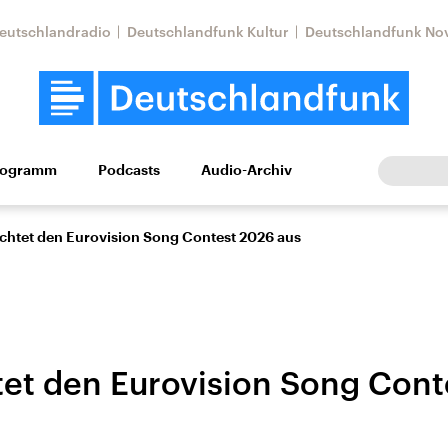
eutschlandradio
Deutschlandfunk Kultur
Deutschlandfunk No
rogramm
Podcasts
Audio-Archiv
Wirtschaft
Wissen
Kultur
Europa
Gesellschaf
ichtet den Eurovision Song Contest 2026 aus
tet den Eurovision Song Con
Nahostkonflikt
Iran
le Beiträge,
Aktuelle Lage und
Aktuelle Lage und