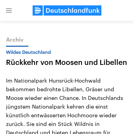
Close
menu
Archiv
Themen
Wildes Deutschland
Rückkehr von Moosen und Libellen
Im Nationalpark Hunsrück-Hochwald
bekommen bedrohte Libellen, Gräser und
Moose wieder einen Chance. In Deutschlands
Landtagswahl Sachsen-Anhalt
USA
jüngstem Nationalpark kehren die einst
2026
Aktuelle Beiträge, Analys
Alle Informationen
künstlich entwässerten Hochmoore wieder
Hintergründe
Sachsen-Anhalt wählt am 6.
Wirtschaftlich und militäri
zurück. Sie sind ein Stück Wildnis in
September 2026 einen neuen
gehören die Vereinigten S
Landtag. Seit 2021 wird das
den mächtigsten Ländern 
Deutschland und bieten Lebensraum für
Bundesland von einer Koalition aus
mit großem Einfluss auf d