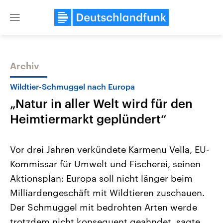
Close
menu
Archiv
Themen
Wildtier-Schmuggel nach Europa
„Natur in aller Welt wird für den
Heimtiermarkt geplündert“
Vor drei Jahren verkündete Karmenu Vella, EU-
Kommissar für Umwelt und Fischerei, seinen
Landtagswahl Sachsen-Anhalt
USA
Aktionsplan: Europa soll nicht länger beim
2026
Aktuelle Beiträge, Analys
Alle Informationen
Hintergründe
Milliardengeschäft mit Wildtieren zuschauen.
Sachsen-Anhalt wählt am 6.
Wirtschaftlich und militäri
September 2026 einen neuen
gehören die Vereinigten S
Der Schmuggel mit bedrohten Arten werde
Landtag. Seit 2021 wird das
den mächtigsten Ländern 
trotzdem nicht konsequent geahndet, sagte
Bundesland von einer Koalition aus
mit großem Einfluss auf d