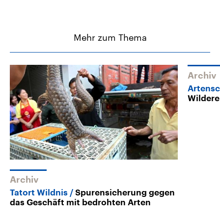
Mehr zum Thema
Archiv
Artens
Wildere
Archiv
Tatort Wildnis
Spurensicherung gegen
das Geschäft mit bedrohten Arten