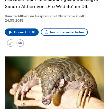
CDU, SPD und FDP regiert.-
aktuelle Weltgeschehen.
Sandra Altherr von „Pro Wildlife“ im Dlf.
Umfragen, Prognosen,
Wahlprogramme, aktuelle Berichte
Sendungen
Programm
Podcasts
und Hintergründe zu den Parteien
Sandra Altherr im Gespräch mit Christiane Knoll
|
und Kandidaten der anstehenden
24.05.2019
Wahl.
Audio-Archiv
Hören
06:08
Audio herunterladen
Link
Email
kopieren/teilen