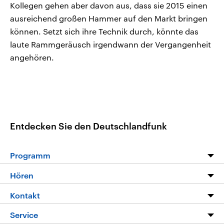
Kollegen gehen aber davon aus, dass sie 2015 einen
ausreichend großen Hammer auf den Markt bringen
können. Setzt sich ihre Technik durch, könnte das
laute Rammgeräusch irgendwann der Vergangenheit
angehören.
Entdecken Sie den Deutschlandfunk
Programm
Programm
Hören
Alle Sendungen
Livestream
Kontakt
Die Nachrichten
Audios
Hörerservice
Service
Nachrichtenleicht
Podcasts