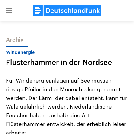
Close
menu
Archiv
Themen
Windenergie
Flüsterhammer in der Nordsee
Für Windenergieanlagen auf See müssen
riesige Pfeiler in den Meeresboden gerammt
werden. Der Lärm, der dabei entsteht, kann für
Landtagswahl Sachsen-Anhalt
USA
Wale gefährlich werden. Niederländische
2026
Aktuelle Beiträge, Analys
Alle Informationen
Forscher haben deshalb eine Art
Hintergründe
Sachsen-Anhalt wählt am 6.
Wirtschaftlich und militäri
Flüsterhammer entwickelt, der erheblich leiser
September 2026 einen neuen
gehören die Vereinigten S
Landtag. Seit 2021 wird das
den mächtigsten Ländern 
arbeitet.
Bundesland von einer Koalition aus
mit großem Einfluss auf d