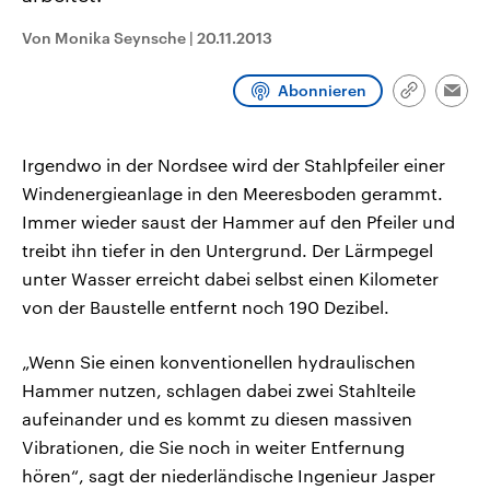
CDU, SPD und FDP regiert.-
aktuelle Weltgeschehen.
Umfragen, Prognosen,
Von Monika Seynsche
|
20.11.2013
Wahlprogramme, aktuelle Berichte
Sendungen
Programm
Podcasts
und Hintergründe zu den Parteien
und Kandidaten der anstehenden
Abonnieren
Link
Wahl.
Emai
kopieren/te
Audio-Archiv
Irgendwo in der Nordsee wird der Stahlpfeiler einer
Windenergieanlage in den Meeresboden gerammt.
Immer wieder saust der Hammer auf den Pfeiler und
treibt ihn tiefer in den Untergrund. Der Lärmpegel
unter Wasser erreicht dabei selbst einen Kilometer
von der Baustelle entfernt noch 190 Dezibel.
„Wenn Sie einen konventionellen hydraulischen
Hammer nutzen, schlagen dabei zwei Stahlteile
aufeinander und es kommt zu diesen massiven
Vibrationen, die Sie noch in weiter Entfernung
hören“, sagt der niederländische Ingenieur Jasper