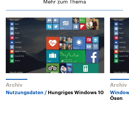
Mehr zum Thema
Archiv
Archiv
Nutzungsdaten
Hungriges Windows 10
Window
Ösen