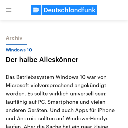
Close
menu
Archiv
Themen
Windows 10
Der halbe Alleskönner
Das Betriebssystem Windows 10 war von
Microsoft vielversprechend angekündigt
worden. Es sollte wirklich universell sein:
Landtagswahl Sachsen-Anhalt
USA
lauffähig auf PC, Smartphone und vielen
2026
Aktuelle Beiträge, Analys
Alle Informationen
anderen Geräten. Und auch Apps für iPhone
Hintergründe
Sachsen-Anhalt wählt am 6.
Wirtschaftlich und militäri
und Android sollten auf Windows-Handys
September 2026 einen neuen
gehören die Vereinigten S
Landtag. Seit 2021 wird das
den mächtigsten Ländern 
laufen. Aber die Sache hat ein paar kleine
Bundesland von einer Koalition aus
mit großem Einfluss auf d