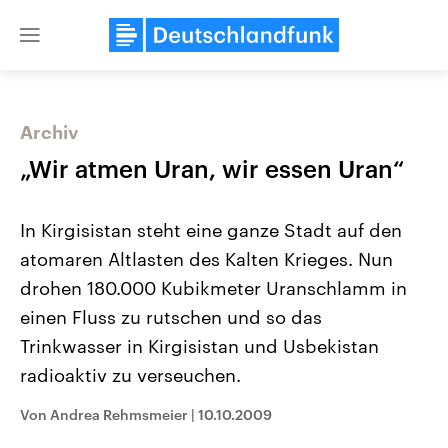
Close
menu
Archiv
Themen
„Wir atmen Uran, wir essen Uran“
In Kirgisistan steht eine ganze Stadt auf den
atomaren Altlasten des Kalten Krieges. Nun
drohen 180.000 Kubikmeter Uranschlamm in
einen Fluss zu rutschen und so das
Trinkwasser in Kirgisistan und Usbekistan
Landtagswahl Sachsen-Anhalt
USA
2026
Aktuelle Beiträge, Analys
radioaktiv zu verseuchen.
Alle Informationen
Hintergründe
Sachsen-Anhalt wählt am 6.
Wirtschaftlich und militäri
September 2026 einen neuen
gehören die Vereinigten S
Von Andrea Rehmsmeier
|
10.10.2009
Landtag. Seit 2021 wird das
den mächtigsten Ländern 
Bundesland von einer Koalition aus
mit großem Einfluss auf d