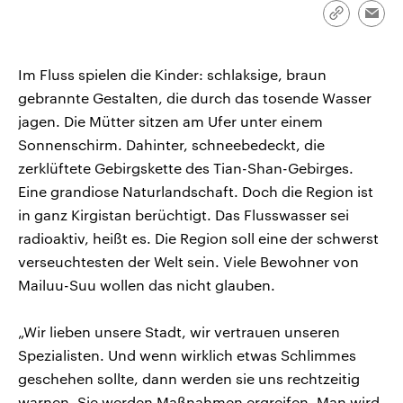
CDU, SPD und FDP regiert.-
aktuelle Weltgeschehen.
Link
Emai
Umfragen, Prognosen,
kopieren/te
Wahlprogramme, aktuelle Berichte
Sendungen
Programm
Podcasts
und Hintergründe zu den Parteien
und Kandidaten der anstehenden
Im Fluss spielen die Kinder: schlaksige, braun
Wahl.
gebrannte Gestalten, die durch das tosende Wasser
Audio-Archiv
jagen. Die Mütter sitzen am Ufer unter einem
Sonnenschirm. Dahinter, schneebedeckt, die
zerklüftete Gebirgskette des Tian-Shan-Gebirges.
Eine grandiose Naturlandschaft. Doch die Region ist
in ganz Kirgistan berüchtigt. Das Flusswasser sei
radioaktiv, heißt es. Die Region soll eine der schwerst
verseuchtesten der Welt sein. Viele Bewohner von
Mailuu-Suu wollen das nicht glauben.
„Wir lieben unsere Stadt, wir vertrauen unseren
Spezialisten. Und wenn wirklich etwas Schlimmes
geschehen sollte, dann werden sie uns rechtzeitig
warnen. Sie werden Maßnahmen ergreifen. Man wird