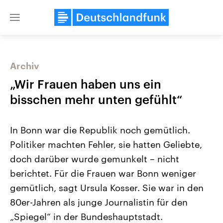
Close
menu
Archiv
Themen
„Wir Frauen haben uns ein
bisschen mehr unten gefühlt“
In Bonn war die Republik noch gemütlich.
Politiker machten Fehler, sie hatten Geliebte,
doch darüber wurde gemunkelt – nicht
berichtet. Für die Frauen war Bonn weniger
Landtagswahl Sachsen-Anhalt
USA
2026
Aktuelle Beiträge, Analys
gemütlich, sagt Ursula Kosser. Sie war in den
Alle Informationen
Hintergründe
Sachsen-Anhalt wählt am 6.
Wirtschaftlich und militäri
80er-Jahren als junge Journalistin für den
September 2026 einen neuen
gehören die Vereinigten S
Landtag. Seit 2021 wird das
den mächtigsten Ländern 
„Spiegel“ in der Bundeshauptstadt.
Bundesland von einer Koalition aus
mit großem Einfluss auf d