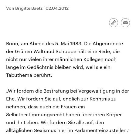
CDU, SPD und FDP regiert.-
aktuelle Weltgeschehen.
Von Brigitte Baetz
|
02.04.2012
Umfragen, Prognosen,
Wahlprogramme, aktuelle Berichte
Sendungen
Programm
Podcasts
und Hintergründe zu den Parteien
und Kandidaten der anstehenden
Link
Emai
Wahl.
kopieren/te
Audio-Archiv
Bonn, am Abend des 5. Mai 1983. Die Abgeordnete
der Grünen Waltraud Schoppe hält eine Rede, die
nicht nur vielen ihrer männlichen Kollegen noch
lange im Gedächtnis bleiben wird, weil sie ein
Tabuthema berührt:
„Wir fordern die Bestrafung bei Vergewaltigung in der
Ehe. Wir fordern Sie auf, endlich zur Kenntnis zu
nehmen, dass auch die Frauen ein
Selbstbestimmungsrecht haben über ihren Körper
und ihr Leben. Wir fordern Sie alle auf, den
alltäglichen Sexismus hier im Parlament einzustellen.“