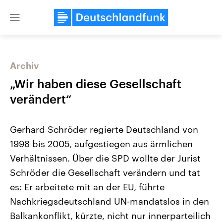
Close
menu
Archiv
Themen
„Wir haben diese Gesellschaft
verändert“
Gerhard Schröder regierte Deutschland von
1998 bis 2005, aufgestiegen aus ärmlichen
Verhältnissen. Über die SPD wollte der Jurist
Schröder die Gesellschaft verändern und tat
Landtagswahl Sachsen-Anhalt
USA
2026
Aktuelle Beiträge, Analys
es: Er arbeitete mit an der EU, führte
Alle Informationen
Hintergründe
Sachsen-Anhalt wählt am 6.
Wirtschaftlich und militäri
Nachkriegsdeutschland UN-mandatslos in den
September 2026 einen neuen
gehören die Vereinigten S
Landtag. Seit 2021 wird das
den mächtigsten Ländern 
Balkankonflikt, kürzte, nicht nur innerparteilich
Bundesland von einer Koalition aus
mit großem Einfluss auf d