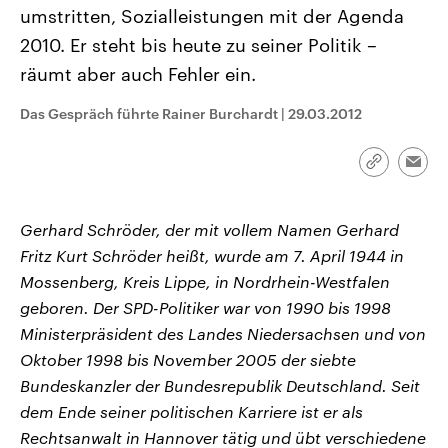
CDU, SPD und FDP regiert.-
aktuelle Weltgeschehen.
umstritten, Sozialleistungen mit der Agenda
Umfragen, Prognosen,
2010. Er steht bis heute zu seiner Politik –
Wahlprogramme, aktuelle Berichte
Sendungen
Programm
Podcasts
und Hintergründe zu den Parteien
räumt aber auch Fehler ein.
und Kandidaten der anstehenden
Wahl.
Audio-Archiv
Das Gespräch führte Rainer Burchardt
|
29.03.2012
Link
Emai
kopieren/te
Gerhard Schröder, der mit vollem Namen Gerhard
Fritz Kurt Schröder heißt, wurde am 7. April 1944 in
Mossenberg, Kreis Lippe, in Nordrhein-Westfalen
geboren. Der SPD-Politiker war von 1990 bis 1998
Ministerpräsident des Landes Niedersachsen und von
Oktober 1998 bis November 2005 der siebte
Bundeskanzler der Bundesrepublik Deutschland. Seit
dem Ende seiner politischen Karriere ist er als
Rechtsanwalt in Hannover tätig und übt verschiedene