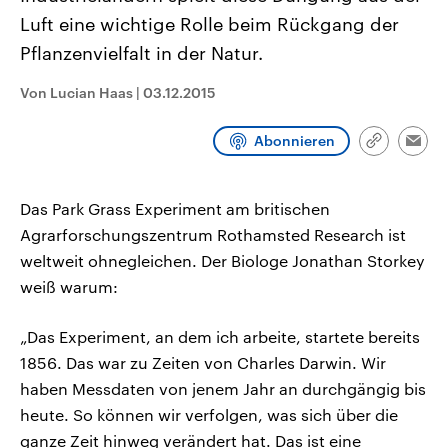
CDU, SPD und FDP regiert.-
aktuelle Weltgeschehen.
Luft eine wichtige Rolle beim Rückgang der
Umfragen, Prognosen,
Wahlprogramme, aktuelle Berichte
Pflanzenvielfalt in der Natur.
Sendungen
Programm
Podcasts
und Hintergründe zu den Parteien
und Kandidaten der anstehenden
Wahl.
Von Lucian Haas
|
03.12.2015
Audio-Archiv
Abonnieren
Link
Emai
kopieren/te
Das Park Grass Experiment am britischen
Agrarforschungszentrum Rothamsted Research ist
weltweit ohnegleichen. Der Biologe Jonathan Storkey
weiß warum:
„Das Experiment, an dem ich arbeite, startete bereits
1856. Das war zu Zeiten von Charles Darwin. Wir
haben Messdaten von jenem Jahr an durchgängig bis
heute. So können wir verfolgen, was sich über die
ganze Zeit hinweg verändert hat. Das ist eine