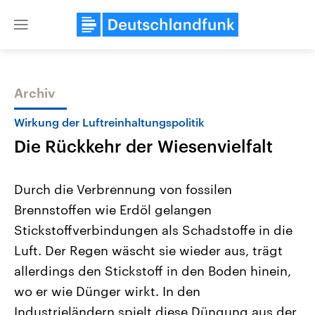
Close
menu
Archiv
Themen
Wirkung der Luftreinhaltungspolitik
Die Rückkehr der Wiesenvielfalt
Durch die Verbrennung von fossilen
Brennstoffen wie Erdöl gelangen
Stickstoffverbindungen als Schadstoffe in die
Landtagswahl Sachsen-Anhalt
USA
Luft. Der Regen wäscht sie wieder aus, trägt
2026
Aktuelle Beiträge, Analys
Alle Informationen
allerdings den Stickstoff in den Boden hinein,
Hintergründe
Sachsen-Anhalt wählt am 6.
Wirtschaftlich und militäri
wo er wie Dünger wirkt. In den
September 2026 einen neuen
gehören die Vereinigten S
Landtag. Seit 2021 wird das
den mächtigsten Ländern 
Industrieländern spielt diese Düngung aus der
Bundesland von einer Koalition aus
mit großem Einfluss auf d