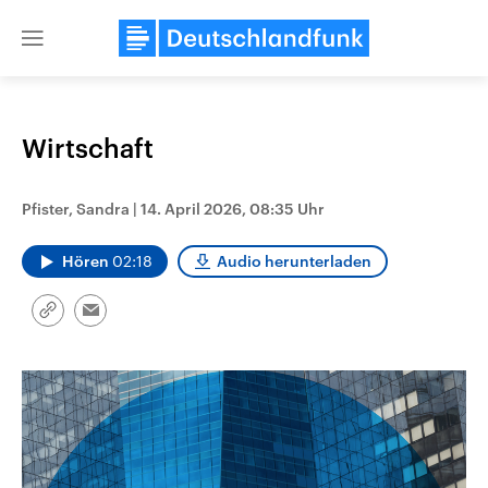
Close
menu
Wirtschaft
Themen
Pfister, Sandra
|
14. April 2026, 08:35 Uhr
Hören
02:18
Audio herunterladen
Link
Email
kopieren/teilen
Landtagswahl Sachsen-Anhalt
USA
2026
Aktuelle Beiträge, Analys
Alle Informationen
Hintergründe
Sachsen-Anhalt wählt am 6.
Wirtschaftlich und militäri
September 2026 einen neuen
gehören die Vereinigten S
Landtag. Seit 2021 wird das
den mächtigsten Ländern 
Bundesland von einer Koalition aus
mit großem Einfluss auf d