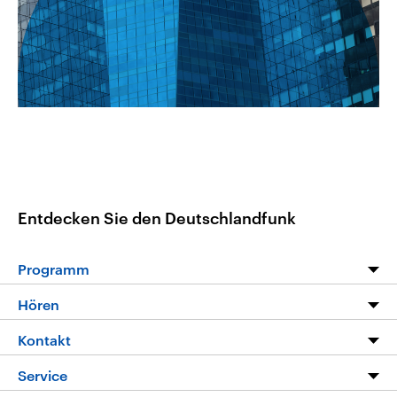
CDU, SPD und FDP regiert.-
aktuelle Weltgeschehen.
Umfragen, Prognosen,
Wahlprogramme, aktuelle Berichte
Sendungen
Programm
Podcasts
und Hintergründe zu den Parteien
und Kandidaten der anstehenden
Wahl.
Audio-Archiv
Entdecken Sie den Deutschlandfunk
Programm
Programm
Hören
Alle Sendungen
Livestream
Kontakt
Die Nachrichten
Audios
Hörerservice
Service
Nachrichtenleicht
Podcasts