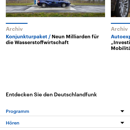
Archiv
Archiv
Konjunkturpaket
Neun Milliarden für
Autoexp
die Wasserstoffwirtschaft
„Invest
Mobilit
Entdecken Sie den Deutschlandfunk
Programm
Programm
Hören