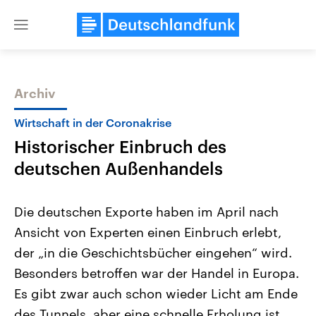
Close
menu
Archiv
Themen
Wirtschaft in der Coronakrise
Historischer Einbruch des
deutschen Außenhandels
Die deutschen Exporte haben im April nach
Ansicht von Experten einen Einbruch erlebt,
Landtagswahl Sachsen-Anhalt
USA
der „in die Geschichtsbücher eingehen“ wird.
2026
Aktuelle Beiträge, Analys
Alle Informationen
Hintergründe
Besonders betroffen war der Handel in Europa.
Sachsen-Anhalt wählt am 6.
Wirtschaftlich und militäri
September 2026 einen neuen
gehören die Vereinigten S
Es gibt zwar auch schon wieder Licht am Ende
Landtag. Seit 2021 wird das
den mächtigsten Ländern 
des Tunnels, aber eine schnelle Erholung ist
Bundesland von einer Koalition aus
mit großem Einfluss auf d