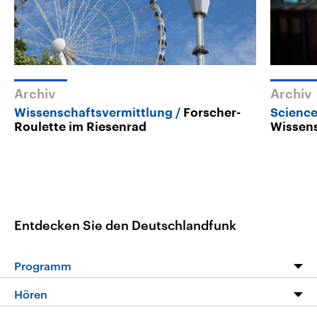
Archiv
Archiv
Wissenschaftsvermittlung
Forscher-
Scienc
Roulette im Riesenrad
Wissen
Entdecken Sie den Deutschlandfunk
Programm
Programm
Hören
Alle Sendungen