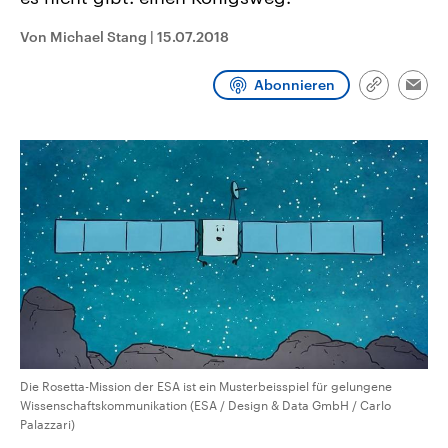
CDU, SPD und FDP regiert.-
aktuelle Weltgeschehen.
Umfragen, Prognosen,
Von Michael Stang
|
15.07.2018
Wahlprogramme, aktuelle Berichte
Sendungen
Programm
Podcasts
und Hintergründe zu den Parteien
und Kandidaten der anstehenden
Abonnieren
Wahl.
Link
Emai
kopieren/te
Audio-Archiv
Die Rosetta-Mission der ESA ist ein Musterbeisspiel für gelungene
Wissenschaftskommunikation (ESA / Design & Data GmbH / Carlo
Palazzari)