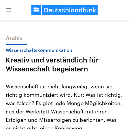
Close
menu
Archiv
Themen
Wissenschaftskommunikation
Kreativ und verständlich für
Wissenschaft begeistern
Wissenschaft ist nicht langweilig, wenn sie
richtig kommuniziert wird. Nur: Was ist richtig,
Landtagswahl Sachsen-Anhalt
USA
was falsch? Es gibt jede Menge Möglichkeiten,
2026
Aktuelle Beiträge, Analys
Alle Informationen
Hintergründe
aus der Werkstatt Wissenschaft mit ihren
Sachsen-Anhalt wählt am 6.
Wirtschaftlich und militäri
September 2026 einen neuen
gehören die Vereinigten S
Erfolgen und Misserfolgen zu berichten. Was
Landtag. Seit 2021 wird das
den mächtigsten Ländern 
es nicht gibt: einen Königsweg.
Bundesland von einer Koalition aus
mit großem Einfluss auf d