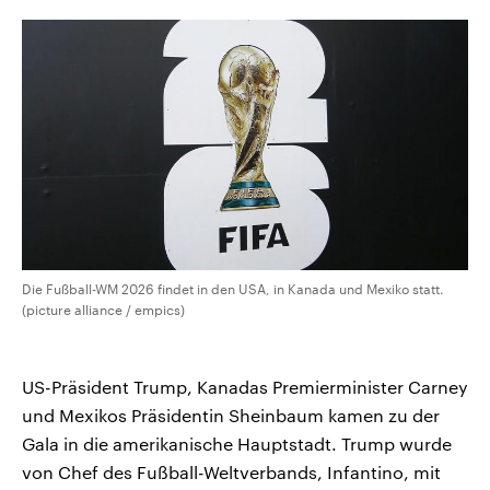
CDU, SPD und FDP regiert.-
aktuelle Weltgeschehen.
Umfragen, Prognosen,
Wahlprogramme, aktuelle Berichte
Sendungen
Programm
Podcasts
und Hintergründe zu den Parteien
und Kandidaten der anstehenden
Wahl.
Audio-Archiv
Die Fußball-WM 2026 findet in den USA, in Kanada und Mexiko statt.
(picture alliance / empics)
US-Präsident Trump, Kanadas Premierminister Carney
und Mexikos Präsidentin Sheinbaum kamen zu der
Gala in die amerikanische Hauptstadt. Trump wurde
von Chef des Fußball-Weltverbands, Infantino, mit