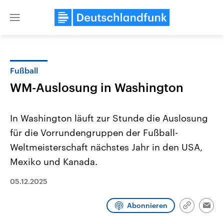
Close
menu
Fußball
Themen
WM-Auslosung in Washington
In Washington läuft zur Stunde die Auslosung
für die Vorrundengruppen der Fußball-
Weltmeisterschaft nächstes Jahr in den USA,
Mexiko und Kanada.
Landtagswahl Sachsen-Anhalt
USA
05.12.2025
2026
Aktuelle Beiträge, Analys
Alle Informationen
Hintergründe
Sachsen-Anhalt wählt am 6.
Wirtschaftlich und militäri
Abonnieren
September 2026 einen neuen
gehören die Vereinigten S
Link
Emai
Landtag. Seit 2021 wird das
den mächtigsten Ländern 
kopieren/te
Bundesland von einer Koalition aus
mit großem Einfluss auf d