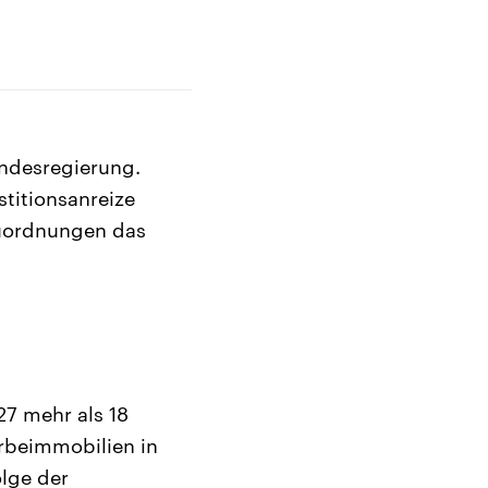
ndesregierung.
titionsanreize
uordnungen das
7 mehr als 18
rbeimmobilien in
lge der