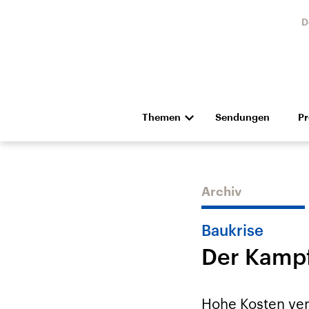
D
Themen
Sendungen
P
Die Nachrichten
Politik
Hörspiel und Feature
Musik
Archiv
Baukrise
Der Kamp
USA
Nahos
Aktuelle Beiträge,
Aktue
Hohe Kosten ve