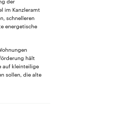
ng der
l im Kanzleramt
n, schnelleren
e energetische
 Wohnungen
förderung hält
auf kleinteilige
 sollen, die alte