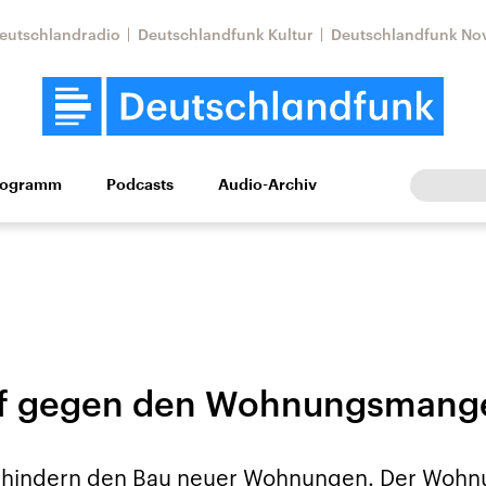
eutschlandradio
Deutschlandfunk Kultur
Deutschlandfunk No
rogramm
Podcasts
Audio-Archiv
Wirtschaft
Wissen
Kultur
Europa
Gesellschaf
f gegen den Wohnungsmang
tkonflikt
Iran
Faktenchecks
In unseren Faktenc
lle Lage und
Aktuelle Lage und
rhindern den Bau neuer Wohnungen. Der Wohnu