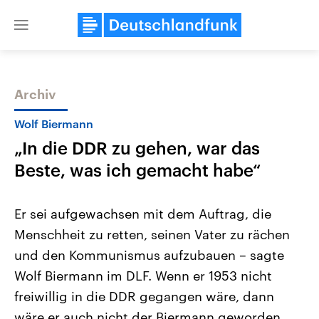
Close
menu
Archiv
Themen
Wolf Biermann
„In die DDR zu gehen, war das
Beste, was ich gemacht habe“
Er sei aufgewachsen mit dem Auftrag, die
Menschheit zu retten, seinen Vater zu rächen
USA
Nahostkonflikt
und den Kommunismus aufzubauen – sagte
Aktuelle Beiträge, Analysen und
Aktuelle Lage und Hinter
Der Überfall der palästine
Hintergründe
Wolf Biermann im DLF. Wenn er 1953 nicht
Wirtschaftlich und militärisch
Terrororganisation Hamas
gehören die Vereinigten Staaten zu
Oktober 2023 auf Israel ha
freiwillig in die DDR gegangen wäre, dann
den mächtigsten Ländern der Erde,
Region wieder die Gewalt 
wäre er auch nicht der Biermann geworden.
mit großem Einfluss auf das
Israel möchte die Hamas z