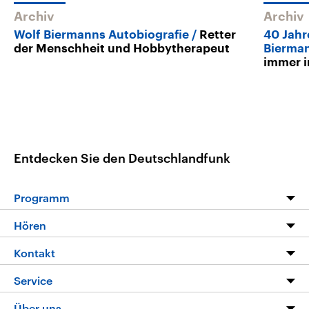
Archiv
Archiv
Wolf Biermanns Autobiografie
Retter
40 Jahr
der Menschheit und Hobbytherapeut
Bierma
immer i
Entdecken Sie den Deutschlandfunk
Programm
Programm
Hören
Alle Sendungen
Livestream
Kontakt
Die Nachrichten
Audios
Hörerservice
Service
Nachrichtenleicht
Podcasts
Social Media
FAQ
Über uns