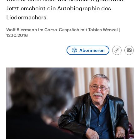
aktuelle Weltgeschehen.
Diese wird wie die Hisboll
Jetzt erscheint die Autobiographie des
Libanon vom Iran unterstüt
Liedermachers.
Sendungen
Programm
Podcasts
Wolf Biermann im Corso-Gespräch mit Tobias Wenzel
|
Audio-Archiv
12.10.2016
Abonnieren
Link
Emai
kopieren/te