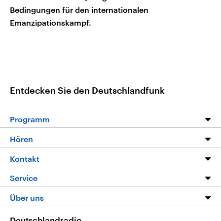
Bedingungen für den internationalen
Emanzipationskampf.
Entdecken Sie den Deutschlandfunk
Programm
Programm
Hören
Alle Sendungen
Livestream
Kontakt
Die Nachrichten
Audios
Hörerservice
Service
Nachrichtenleicht
Podcasts
Social Media
FAQ
Über uns
Neue Beiträge auf dlf.de
Deutschlandfunk App
Newsletter
Deutschlandradio
Themen-Schwerpunkte
Nachrichten App
Deutschlandradio