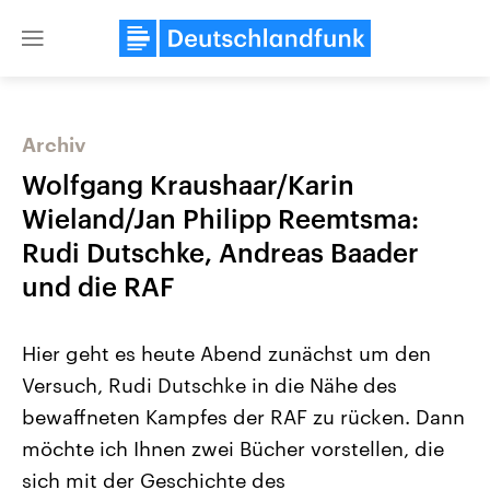
Close
menu
Archiv
Themen
Wolfgang Kraushaar/Karin
Wieland/Jan Philipp Reemtsma:
Rudi Dutschke, Andreas Baader
und die RAF
Hier geht es heute Abend zunächst um den
Versuch, Rudi Dutschke in die Nähe des
Landtagswahl Sachsen-Anhalt
USA
2026
Aktuelle Beiträge, Analys
bewaffneten Kampfes der RAF zu rücken. Dann
Alle Informationen
Hintergründe
Sachsen-Anhalt wählt am 6.
Wirtschaftlich und militäri
möchte ich Ihnen zwei Bücher vorstellen, die
September 2026 einen neuen
gehören die Vereinigten S
Landtag. Seit 2021 wird das
den mächtigsten Ländern 
sich mit der Geschichte des
Bundesland von einer Koalition aus
mit großem Einfluss auf d