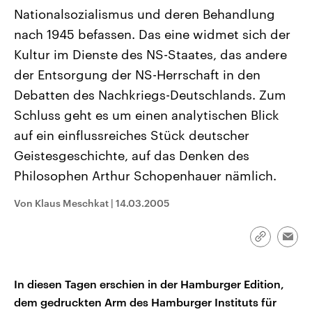
CDU, SPD und FDP regiert.-
aktuelle Weltgeschehen.
Nationalsozialismus und deren Behandlung
Umfragen, Prognosen,
Wahlprogramme, aktuelle Berichte
nach 1945 befassen. Das eine widmet sich der
Sendungen
Programm
Podcasts
und Hintergründe zu den Parteien
Kultur im Dienste des NS-Staates, das andere
und Kandidaten der anstehenden
Wahl.
der Entsorgung der NS-Herrschaft in den
Audio-Archiv
Debatten des Nachkriegs-Deutschlands. Zum
Schluss geht es um einen analytischen Blick
auf ein einflussreiches Stück deutscher
Geistesgeschichte, auf das Denken des
Philosophen Arthur Schopenhauer nämlich.
Von Klaus Meschkat
|
14.03.2005
Link
Emai
kopieren/te
In diesen Tagen erschien in der Hamburger Edition,
dem gedruckten Arm des Hamburger Instituts für