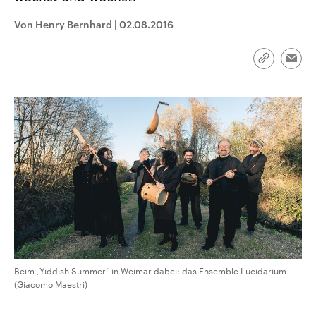
CDU, SPD und FDP regiert.-
aktuelle Weltgeschehen.
Umfragen, Prognosen,
Von Henry Bernhard
|
02.08.2016
Wahlprogramme, aktuelle Berichte
Sendungen
Programm
Podcasts
und Hintergründe zu den Parteien
und Kandidaten der anstehenden
Link
Wahl.
Emai
kopieren/te
Audio-Archiv
Beim „Yiddish Summer“ in Weimar dabei: das Ensemble Lucidarium
(Giacomo Maestri)