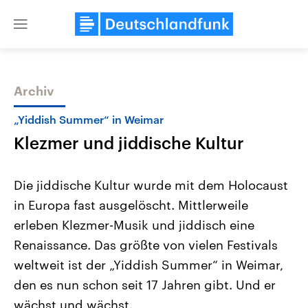
Close
menu
Archiv
Themen
„Yiddish Summer“ in Weimar
Klezmer und jiddische Kultur
Die jiddische Kultur wurde mit dem Holocaust
in Europa fast ausgelöscht. Mittlerweile
erleben Klezmer-Musik und jiddisch eine
Landtagswahl Sachsen-Anhalt
USA
Renaissance. Das größte von vielen Festivals
2026
Aktuelle Beiträge, Analys
Alle Informationen
weltweit ist der „Yiddish Summer“ in Weimar,
Hintergründe
Sachsen-Anhalt wählt am 6.
Wirtschaftlich und militäri
den es nun schon seit 17 Jahren gibt. Und er
September 2026 einen neuen
gehören die Vereinigten S
Landtag. Seit 2021 wird das
den mächtigsten Ländern 
wächst und wächst.
Bundesland von einer Koalition aus
mit großem Einfluss auf d