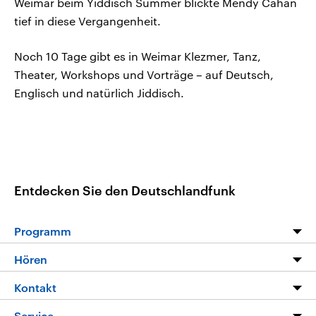
Weimar beim Yiddisch Summer blickte Mendy Cahan
tief in diese Vergangenheit.
Noch 10 Tage gibt es in Weimar Klezmer, Tanz,
Theater, Workshops und Vorträge – auf Deutsch,
Englisch und natürlich Jiddisch.
Entdecken Sie den Deutschlandfunk
Programm
Programm
Hören
Alle Sendungen
Livestream
Kontakt
Die Nachrichten
Audios
Hörerservice
Service