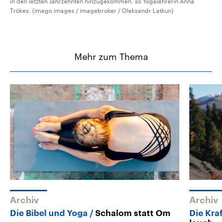
in den letzten Jahrzehnten hinzugekommen, so Yogalehrerin Anna
Trökes. (imago images / imagebroker / Oleksandr Latkun)
Mehr zum Thema
Archiv
Archiv
Die Bibel und Yoga
Schalom statt Om
Die Kra