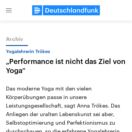
Close
menu
Archiv
Themen
Yogalehrerin Trökes
„Performance ist nicht das Ziel von
Yoga“
Das moderne Yoga mit den vielen
Körperübungen passe in unsere
Landtagswahl Sachsen-Anhalt
USA
Leistungsgesellschaft, sagt Anna Trökes. Das
2026
Aktuelle Beiträge, Analys
Alle Informationen
Hintergründe
Anliegen der uralten Lebenskunst sei aber,
Sachsen-Anhalt wählt am 6.
Wirtschaftlich und militäri
September 2026 einen neuen
gehören die Vereinigten S
Selbstoptimierung und Perfektionismus zu
Landtag. Seit 2021 wird das
den mächtigsten Ländern 
durchschauen, so die erfahrene Yogalehrerin.
Bundesland von einer Koalition aus
mit großem Einfluss auf d