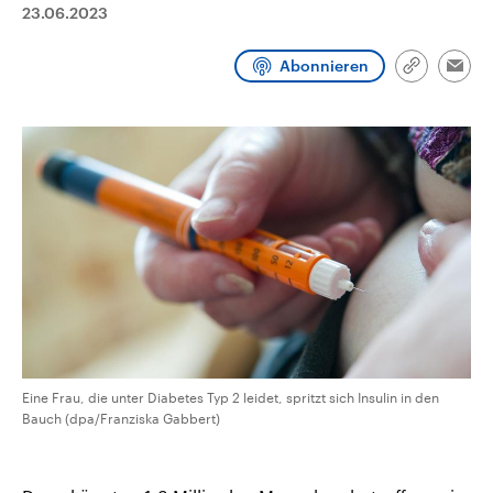
23.06.2023
CDU, SPD und FDP regiert.-
aktuelle Weltgeschehen.
Umfragen, Prognosen,
Wahlprogramme, aktuelle Berichte
Sendungen
Programm
Podcasts
Abonnieren
und Hintergründe zu den Parteien
Link
Emai
und Kandidaten der anstehenden
kopieren/te
Wahl.
Audio-Archiv
Eine Frau, die unter Diabetes Typ 2 leidet, spritzt sich Insulin in den
Bauch (dpa/Franziska Gabbert)