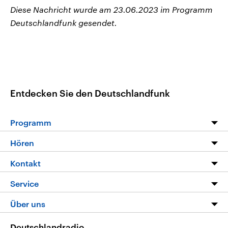
Diese Nachricht wurde am 23.06.2023 im Programm
Deutschlandfunk gesendet.
Entdecken Sie den Deutschlandfunk
Programm
Programm
Hören
Alle Sendungen
Livestream
Kontakt
Die Nachrichten
Audios
Hörerservice
Service
Nachrichtenleicht
Podcasts
Social Media
FAQ
Über uns
Neue Beiträge auf dlf.de
Deutschlandfunk App
Newsletter
Deutschlandradio
Themen-Schwerpunkte
Nachrichten App
Deutschlandradio