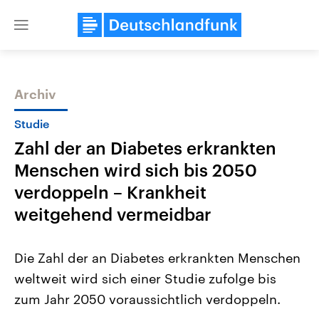
Close
menu
Archiv
Themen
Studie
Zahl der an Diabetes erkrankten
Menschen wird sich bis 2050
verdoppeln – Krankheit
weitgehend vermeidbar
Landtagswahl Sachsen-Anhalt
USA
Die Zahl der an Diabetes erkrankten Menschen
2026
Aktuelle Beiträge, Analys
Alle Informationen
Hintergründe
weltweit wird sich einer Studie zufolge bis
Sachsen-Anhalt wählt am 6.
Wirtschaftlich und militäri
September 2026 einen neuen
gehören die Vereinigten S
zum Jahr 2050 voraussichtlich verdoppeln.
Landtag. Seit 2021 wird das
den mächtigsten Ländern 
Bundesland von einer Koalition aus
mit großem Einfluss auf d