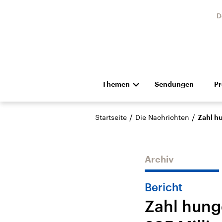
D
Themen
Sendungen
P
Die Nachrichten
Politik
/
/
Startseite
Die Nachrichten
Zahl h
Hörspiel und Feature
Musik
Archiv
Bericht
Zahl hung
Landtagswahl Sachsen-
USA
Anhalt 2026
Aktuel