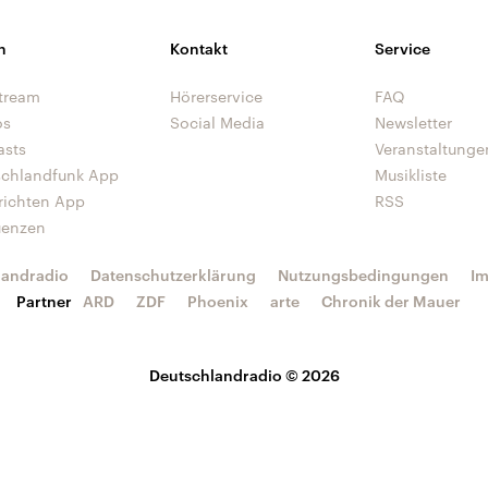
n
Kontakt
Service
tream
Hörerservice
FAQ
os
Social Media
Newsletter
asts
Veranstaltunge
schlandfunk App
Musikliste
richten App
RSS
uenzen
landradio
Datenschutzerklärung
Nutzungsbedingungen
I
Partner
ARD
ZDF
Phoenix
arte
Chronik der Mauer
Deutschlandradio © 2026