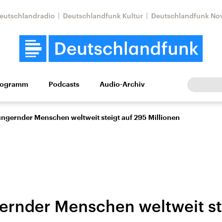
eutschlandradio
Deutschlandfunk Kultur
Deutschlandfunk No
rogramm
Podcasts
Audio-Archiv
Wirtschaft
Wissen
Kultur
Europa
Gesellschaf
ungernder Menschen weltweit steigt auf 295 Millionen
ernder Menschen weltweit st
Nahostkonflikt
Iran
le Beiträge,
Aktuelle Lage und
Aktuelle Lage und