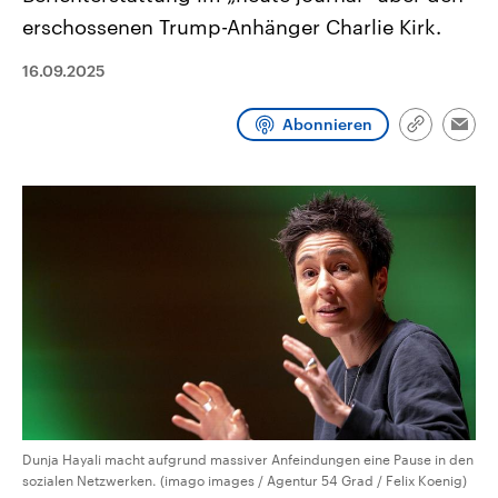
CDU, SPD und FDP regiert.-
aktuelle Weltgeschehen.
erschossenen Trump-Anhänger Charlie Kirk.
Umfragen, Prognosen,
Wahlprogramme, aktuelle Berichte
Sendungen
Programm
Podcasts
und Hintergründe zu den Parteien
16.09.2025
und Kandidaten der anstehenden
Wahl.
Audio-Archiv
Abonnieren
Link
Emai
kopieren/te
Dunja Hayali macht aufgrund massiver Anfeindungen eine Pause in den
sozialen Netzwerken. (imago images / Agentur 54 Grad / Felix Koenig)