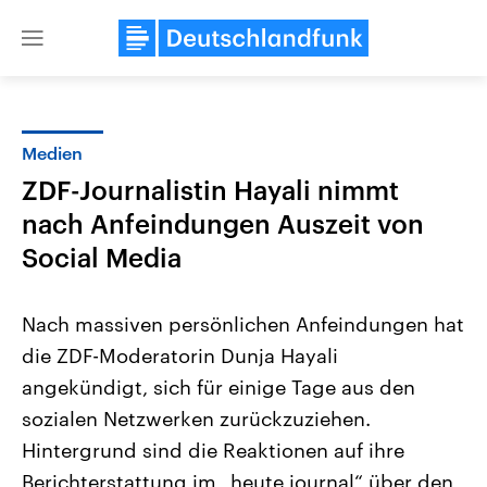
Close
menu
Medien
Themen
ZDF-Journalistin Hayali nimmt
nach Anfeindungen Auszeit von
Social Media
Nach massiven persönlichen Anfeindungen hat
die ZDF-Moderatorin Dunja Hayali
Landtagswahl Sachsen-Anhalt
USA
angekündigt, sich für einige Tage aus den
2026
Aktuelle Beiträge, Analys
Alle Informationen
sozialen Netzwerken zurückzuziehen.
Hintergründe
Sachsen-Anhalt wählt am 6.
Wirtschaftlich und militäri
Hintergrund sind die Reaktionen auf ihre
September 2026 einen neuen
gehören die Vereinigten S
Landtag. Seit 2021 wird das
den mächtigsten Ländern 
Berichterstattung im „heute journal“ über den
Bundesland von einer Koalition aus
mit großem Einfluss auf d