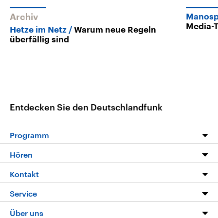
Archiv
Manosp
Media-
Hetze im Netz
Warum neue Regeln
überfällig sind
Entdecken Sie den Deutschlandfunk
Programm
Programm
Hören
Alle Sendungen
Livestream
Kontakt
Die Nachrichten
Audios
Hörerservice
Service
Nachrichtenleicht
Podcasts
Social Media
FAQ
Über uns
Neue Beiträge auf dlf.de
Deutschlandfunk App