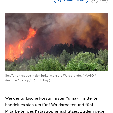
Link
Emai
CDU, SPD und FDP regiert.-
aktuelle Weltgeschehen.
kopieren/te
Umfragen, Prognosen,
Wahlprogramme, aktuelle Berichte
Sendungen
Programm
Podcasts
und Hintergründe zu den Parteien
und Kandidaten der anstehenden
Wahl.
Audio-Archiv
Seit Tagen gibt es in der Türkei mehrere Waldbrände. (IMAGO /
Anadolu Agency / Uğur Subaşı)
Wie der türkische Forstminister Yumakli mitteilte,
handelt es sich um fünf Waldarbeiter und fünf
Mitarbeiter des Katastrophenschutzes. Zudem gebe