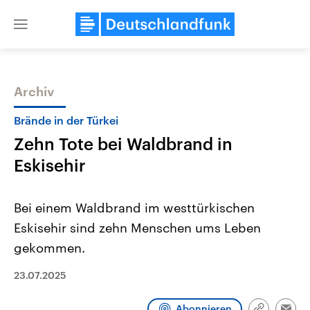
Close
menu
Archiv
Themen
Brände in der Türkei
Zehn Tote bei Waldbrand in
Eskisehir
Bei einem Waldbrand im westtürkischen
Eskisehir sind zehn Menschen ums Leben
Landtagswahl Sachsen-Anhalt
USA
gekommen.
2026
Aktuelle Beiträge, Analys
Alle Informationen
Hintergründe
Sachsen-Anhalt wählt am 6.
Wirtschaftlich und militäri
23.07.2025
September 2026 einen neuen
gehören die Vereinigten S
Landtag. Seit 2021 wird das
den mächtigsten Ländern 
Bundesland von einer Koalition aus
mit großem Einfluss auf d
Abonnieren