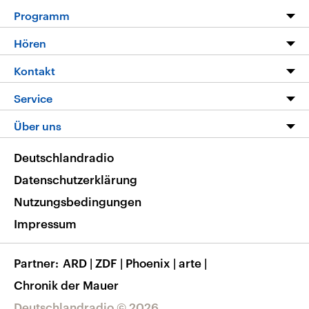
Programm
Programm
Hören
Alle Sendungen
Livestream
Kontakt
Die Nachrichten
Audios
Hörerservice
Service
Nachrichtenleicht
Podcasts
Social Media
FAQ
Über uns
Neue Beiträge auf dlf.de
Deutschlandfunk App
Newsletter
Deutschlandradio
Themen-Schwerpunkte
Nachrichten App
Deutschlandradio
Veranstaltungen
Presse
Frequenzen
Datenschutzerklärung
Musikliste
Ausbildung und Karriere
Nutzungsbedingungen
RSS
Transparenz
Impressum
Korrekturen
Barrierefreiheit
Partner
ARD
|
ZDF
|
Phoenix
|
arte
|
Chronik der Mauer
Deutschlandradio © 2026