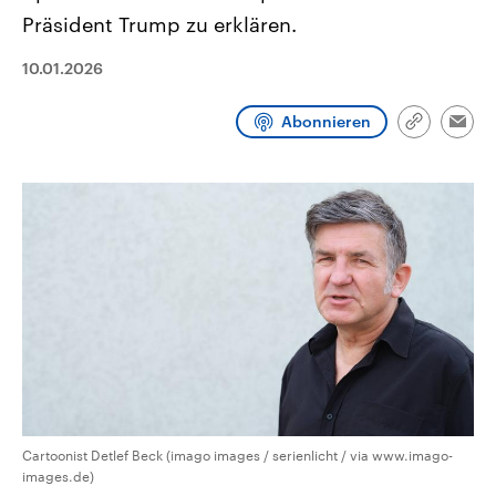
CDU, SPD und FDP regiert.-
aktuelle Weltgeschehen.
Präsident Trump zu erklären.
Umfragen, Prognosen,
Wahlprogramme, aktuelle Berichte
Sendungen
Programm
Podcasts
und Hintergründe zu den Parteien
10.01.2026
und Kandidaten der anstehenden
Wahl.
Abonnieren
Audio-Archiv
Link
Emai
kopieren/te
Cartoonist Detlef Beck (imago images / serienlicht / via www.imago-
images.de)