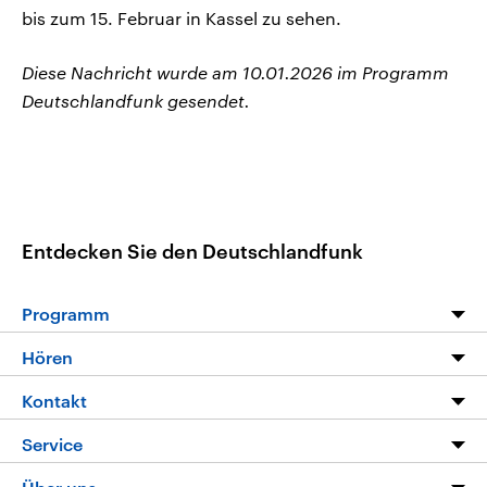
bis zum 15. Februar in Kassel zu sehen.
Diese Nachricht wurde am 10.01.2026 im Programm
Deutschlandfunk gesendet.
Entdecken Sie den Deutschlandfunk
Programm
Programm
Hören
Alle Sendungen
Livestream
Kontakt
Die Nachrichten
Audios
Hörerservice
Service
Nachrichtenleicht
Podcasts
Social Media
FAQ