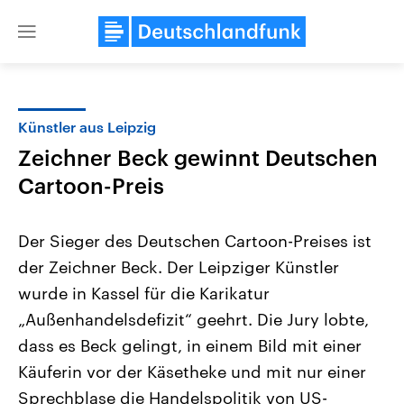
Close
menu
Künstler aus Leipzig
Themen
Zeichner Beck gewinnt Deutschen
Cartoon-Preis
Der Sieger des Deutschen Cartoon-Preises ist
der Zeichner Beck. Der Leipziger Künstler
wurde in Kassel für die Karikatur
Landtagswahl Sachsen-Anhalt
USA
„Außenhandelsdefizit“ geehrt. Die Jury lobte,
2026
Aktuelle Beiträge, Analys
dass es Beck gelingt, in einem Bild mit einer
Alle Informationen
Hintergründe
Sachsen-Anhalt wählt am 6.
Wirtschaftlich und militäri
Käuferin vor der Käsetheke und mit nur einer
September 2026 einen neuen
gehören die Vereinigten S
Landtag. Seit 2021 wird das
den mächtigsten Ländern 
Sprechblase die Handelspolitik von US-
Bundesland von einer Koalition aus
mit großem Einfluss auf d