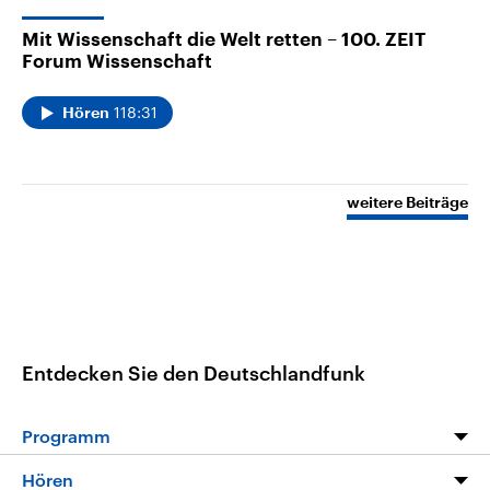
diskutieren, was unsere Gesellschaft spaltet. Erleben
Mit Wissenschaft die Welt retten – 100. ZEIT
wir zu viel Ich und zu wenig Wir?
Forum Wissenschaft
118:31
Hören
weitere Beiträge
Entdecken Sie den Deutschlandfunk
Programm
Programm
Hören