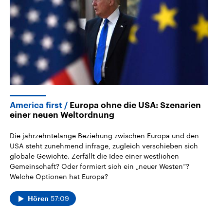
2026
Aktuelle Beiträge, Analys
Alle Informationen
Hintergründe
Sachsen-Anhalt wählt am 6.
Wirtschaftlich und militäri
September 2026 einen neuen
gehören die Vereinigten S
Landtag. Seit 2021 wird das
den mächtigsten Ländern 
Bundesland von einer Koalition aus
mit großem Einfluss auf d
CDU, SPD und FDP regiert.-
aktuelle Weltgeschehen.
Umfragen, Prognosen,
Wahlprogramme, aktuelle Berichte
Sendungen
Programm
Podcasts
und Hintergründe zu den Parteien
und Kandidaten der anstehenden
Wahl.
Audio-Archiv
America first
Europa ohne die USA: Szenarien
einer neuen Weltordnung
Die jahrzehntelange Beziehung zwischen Europa und den
USA steht zunehmend infrage, zugleich verschieben sich
globale Gewichte. Zerfällt die Idee einer westlichen
Gemeinschaft? Oder formiert sich ein „neuer Westen“?
Welche Optionen hat Europa?
57:09
Hören