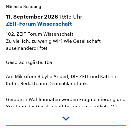
Nächste Sendung
19:15
Uhr
11. September 2026
ZEIT-Forum Wissenschaft
102. ZEIT Forum Wissenschaft
Zu viel Ich, zu wenig Wir? Wie Gesellschaft
auseinanderdriftet
Gesprächsgäste: tba
Am Mikrofon: Sibylle Anderl, DIE ZEIT und Kathrin
Kühn, Redakteurin Deutschlandfunk.
Gerade in Wahlmonaten werden Fragmentierung und
Spaltung der Gesellschaft besonders deutlich. Oft
begleitet von der Frage: Wie sollen wir nach dem
Urnengang wieder miteinander ins Gespräch
Down
arrow
kommen?