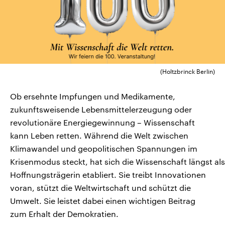
CDU, SPD und FDP regiert.-
aktuelle Weltgeschehen.
Umfragen, Prognosen,
Wahlprogramme, aktuelle Berichte
Sendungen
Programm
Podcasts
und Hintergründe zu den Parteien
und Kandidaten der anstehenden
Wahl.
Audio-Archiv
(Holtzbrinck Berlin)
Ob ersehnte Impfungen und Medikamente,
zukunftsweisende Lebensmittelerzeugung oder
revolutionäre Energiegewinnung – Wissenschaft
kann Leben retten. Während die Welt zwischen
Klimawandel und geopolitischen Spannungen im
Krisenmodus steckt, hat sich die Wissenschaft längst als
Hoffnungsträgerin etabliert. Sie treibt Innovationen
voran, stützt die Weltwirtschaft und schützt die
Umwelt. Sie leistet dabei einen wichtigen Beitrag
zum Erhalt der Demokratien.