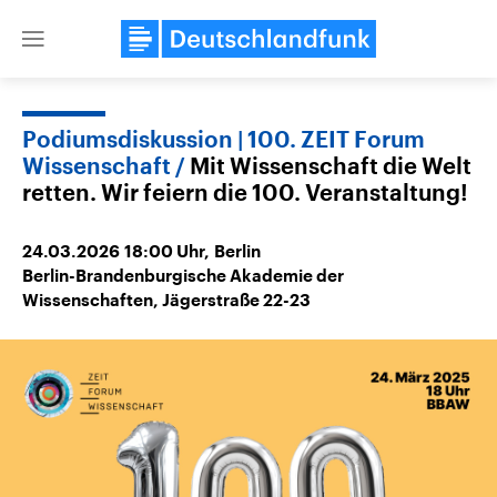
Close
menu
Podiumsdiskussion | 100. ZEIT Forum
Wissenschaft
Mit Wissenschaft die Welt
Themen
retten. Wir feiern die 100. Veranstaltung!
24.03.2026
18:00
Uhr,
Berlin
Berlin-Brandenburgische Akademie der
Wissenschaften, Jägerstraße 22-23
Landtagswahl Sachsen-Anhalt
USA
2026
Aktuelle Beiträge, Analys
Alle Informationen
Hintergründe
Sachsen-Anhalt wählt am 6.
Wirtschaftlich und militäri
September 2026 einen neuen
gehören die Vereinigten S
Landtag. Seit 2021 wird das
den mächtigsten Ländern 
Bundesland von einer Koalition aus
mit großem Einfluss auf d