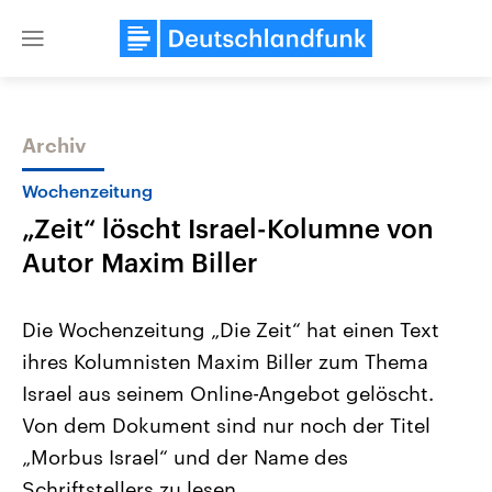
Close
menu
Archiv
Themen
Wochenzeitung
„Zeit“ löscht Israel-Kolumne von
Autor Maxim Biller
Die Wochenzeitung „Die Zeit“ hat einen Text
ihres Kolumnisten Maxim Biller zum Thema
Landtagswahl Sachsen-Anhalt
USA
Israel aus seinem Online-Angebot gelöscht.
2026
Aktuelle Beiträge, Analys
Alle Informationen
Hintergründe
Von dem Dokument sind nur noch der Titel
Sachsen-Anhalt wählt am 6.
Wirtschaftlich und militäri
September 2026 einen neuen
gehören die Vereinigten S
„Morbus Israel“ und der Name des
Landtag. Seit 2021 wird das
den mächtigsten Ländern 
Schriftstellers zu lesen.
Bundesland von einer Koalition aus
mit großem Einfluss auf d