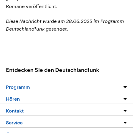
Romane veröffentlicht.
Diese Nachricht wurde am 28.06.2025 im Programm
Deutschlandfunk gesendet.
Entdecken Sie den Deutschlandfunk
Programm
Programm
Hören
Alle Sendungen
Livestream
Kontakt
Die Nachrichten
Audios
Hörerservice
Service
Nachrichtenleicht
Podcasts
Social Media
FAQ