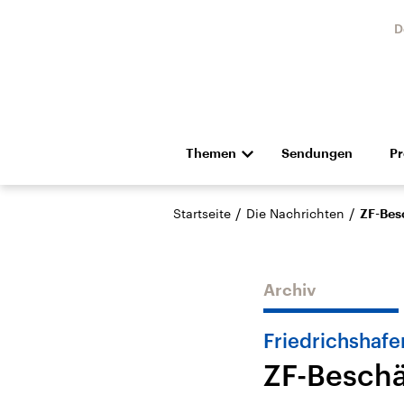
D
Themen
Sendungen
P
Die Nachrichten
Politik
/
/
Startseite
Die Nachrichten
ZF-Bes
Hörspiel und Feature
Musik
Archiv
Friedrichshafe
ZF-Beschä
Landtagswahl Sachsen-
USA
Anhalt 2026
Aktuel