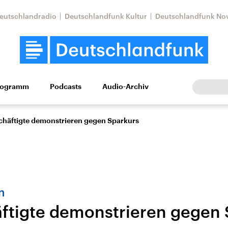
eutschlandradio
Deutschlandfunk Kultur
Deutschlandfunk No
rogramm
Podcasts
Audio-Archiv
Wirtschaft
Wissen
Kultur
Europa
Gesellschaf
chäftigte demonstrieren gegen Sparkurs
n
ftigte demonstrieren gegen 
Nahostkonflikt
Iran
le Beiträge,
Aktuelle Lage und
Aktuelle Lage und