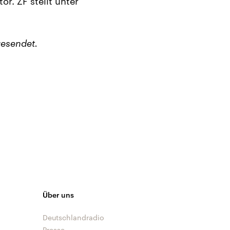
. ZF stellt unter
esendet.
Über uns
Deutschlandradio
Presse