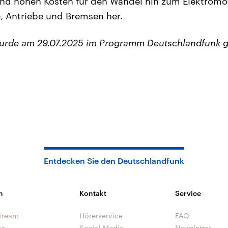
d hohen Kosten für den Wandel hin zum Elektromotor
, Antriebe und Bremsen her.
wurde am 29.07.2025 im Programm Deutschlandfunk g
Entdecken Sie den Deutschlandfunk
n
Kontakt
Service
tream
Hörerservice
FAQ
os
Social Media
Newsletter