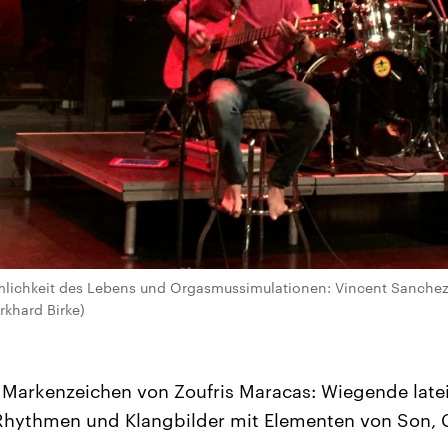
ärmlichkeit des Lebens und Orgasmussimulationen: Vincent Sanchez
rkhard Birke)
r Markenzeichen von Zoufris Maracas: Wiegende lat
 Rhythmen und Klangbilder mit Elementen von Son,