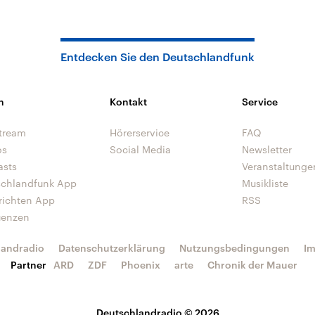
Entdecken Sie den Deutschlandfunk
n
Kontakt
Service
tream
Hörerservice
FAQ
os
Social Media
Newsletter
asts
Veranstaltunge
schlandfunk App
Musikliste
richten App
RSS
uenzen
landradio
Datenschutzerklärung
Nutzungsbedingungen
I
Partner
ARD
ZDF
Phoenix
arte
Chronik der Mauer
Deutschlandradio © 2026