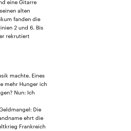
d eine Gitarre
seinen alten
likum fanden die
nien 2 und 6. Bis
r rekrutiert
usik machte. Eines
 je mehr Hunger ich
agen? Nun: Ich
 Geldmangel: Die
Bandname ehrt die
ltkrieg Frankreich