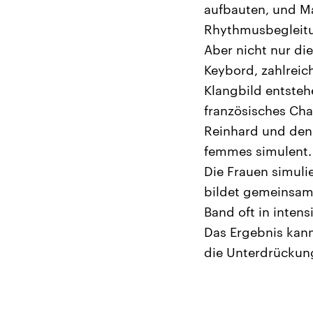
aufbauten, und Ma
Rhythmusbegleit
Aber nicht nur di
Keybord, zahlreic
Klangbild entsteh
französisches Ch
Reinhard und den
femmes simulent.
Die Frauen simuli
bildet gemeinsamt
Band oft in intensi
Das Ergebnis kann
die Unterdrückun