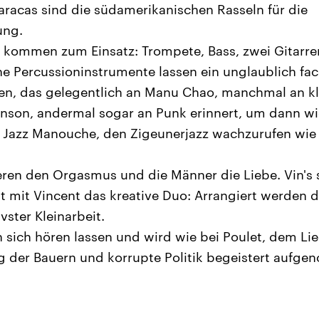
racas sind die südamerikanischen Rasseln für die
ung.
e kommen zum Einsatz: Trompete, Bass, zwei Gitarre
he Percussioninstrumente lassen ein unglaublich fac
en, das gelegentlich an Manu Chao, manchmal an kl
anson, andermal sogar an Punk erinnert, um dann w
 Jazz Manouche, den Zigeunerjazz wachzurufen wie
eren den Orgasmus und die Männer die Liebe. Vin's s
 mit Vincent das kreative Duo: Arrangiert werden d
vster Kleinarbeit.
 sich hören lassen und wird wie bei Poulet, dem Li
g der Bauern und korrupte Politik begeistert aufg