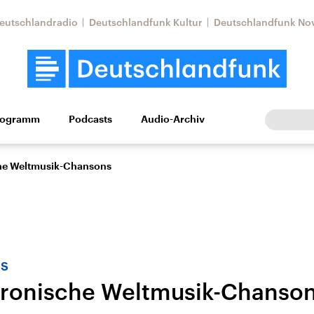
eutschlandradio
Deutschlandfunk Kultur
Deutschlandfunk No
rogramm
Podcasts
Audio-Archiv
Wirtschaft
Wissen
Kultur
Europa
Gesellschaf
he Weltmusik-Chansons
as
ironische Weltmusik-Chanso
Nahostkonflikt
Iran
le Beiträge,
Aktuelle Lage und
Aktuelle Lage und