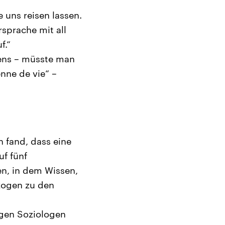
e uns reisen lassen.
rsprache mit all
f.“
sens – müsste man
nne de vie“ –
h fand, dass eine
uf fünf
en, in dem Wissen,
zogen zu den
igen Soziologen