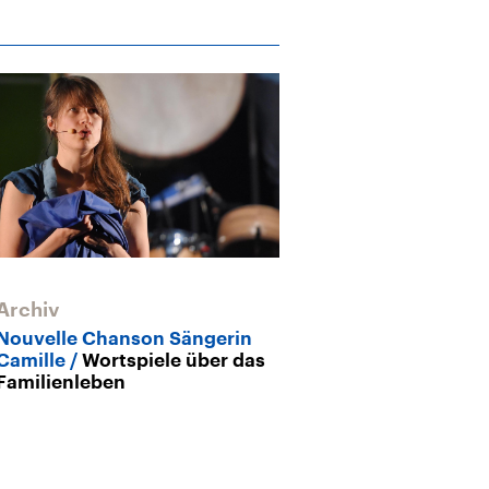
Archiv
Archiv
Nouvelle Chanson Sängerin
Jazz-Sängerin
Camille
Wortspiele über das
Zwischen Gen
Familienleben
Kontinenten