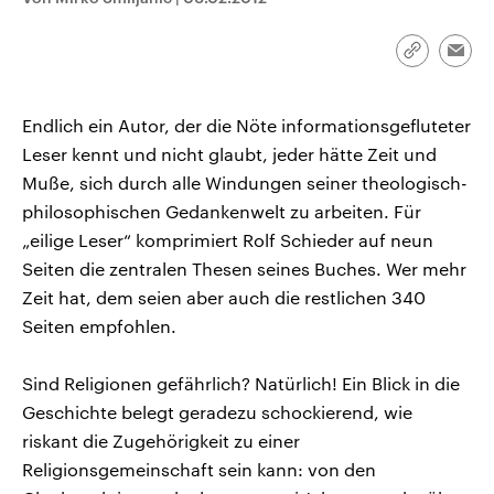
CDU, SPD und FDP regiert.-
aktuelle Weltgeschehen.
Umfragen, Prognosen,
Wahlprogramme, aktuelle Berichte
Link
Emai
Sendungen
Programm
Podcasts
und Hintergründe zu den Parteien
kopieren/te
und Kandidaten der anstehenden
Wahl.
Audio-Archiv
Endlich ein Autor, der die Nöte informationsgefluteter
Leser kennt und nicht glaubt, jeder hätte Zeit und
Muße, sich durch alle Windungen seiner theologisch-
philosophischen Gedankenwelt zu arbeiten. Für
„eilige Leser“ komprimiert Rolf Schieder auf neun
Seiten die zentralen Thesen seines Buches. Wer mehr
Zeit hat, dem seien aber auch die restlichen 340
Seiten empfohlen.
Sind Religionen gefährlich? Natürlich! Ein Blick in die
Geschichte belegt geradezu schockierend, wie
riskant die Zugehörigkeit zu einer
Religionsgemeinschaft sein kann: von den