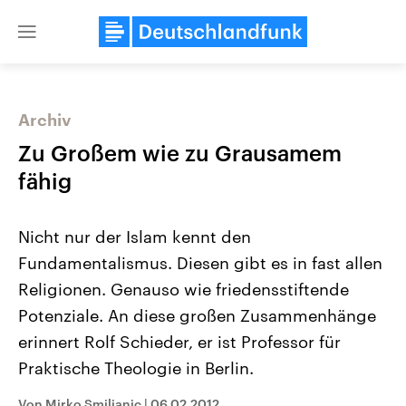
Close
menu
Archiv
Themen
Zu Großem wie zu Grausamem
fähig
Nicht nur der Islam kennt den
Fundamentalismus. Diesen gibt es in fast allen
Religionen. Genauso wie friedensstiftende
Potenziale. An diese großen Zusammenhänge
Landtagswahl Sachsen-Anhalt
USA
2026
Aktuelle Beiträge, Analys
erinnert Rolf Schieder, er ist Professor für
Alle Informationen
Hintergründe
Sachsen-Anhalt wählt am 6.
Wirtschaftlich und militäri
Praktische Theologie in Berlin.
September 2026 einen neuen
gehören die Vereinigten S
Landtag. Seit 2021 wird das
den mächtigsten Ländern 
Bundesland von einer Koalition aus
mit großem Einfluss auf d
Von Mirko Smiljanic
|
06.02.2012