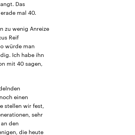
langt. Das
gerade mal 40.
en zu wenig Anreize
us Reif
 so würde man
dig. Ich habe ihn
hon mit 40 sagen,
ndelnden
 noch einen
stellen wir fest,
nerationen, sehr
d an den
enigen, die heute