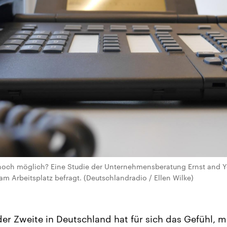
40 noch möglich? Eine Studie der Unternehmensberatung Ernst and
 am Arbeitsplatz befragt. (Deutschlandradio / Ellen Wilke)
er Zweite in Deutschland hat für sich das Gefühl, mi