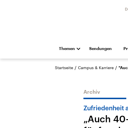
D
Themen
Sendungen
P
Die Nachrichten
Politik
/
/
Startseite
Campus & Karriere
"Auc
Hörspiel und Feature
Musik
Archiv
Zufriedenheit 
„Auch 40-
Landtagswahl Sachsen-
USA
Anhalt 2026
Aktuel