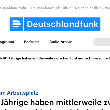
eutschlandradio
Deutschlandfunk Kultur
Deutschlandfunk No
rogramm
Podcasts
Audio-Archiv
Wirtschaft
Wissen
Kultur
Europa
Gesellschaf
h 40-Jährige haben mittlerweile zwischen fünf und acht verschie
am Arbeitsplatz
Jährige haben mittlerweile 
Nahostkonflikt
Iran
le Beiträge,
Aktuelle Lage und
Aktuelle Lage und