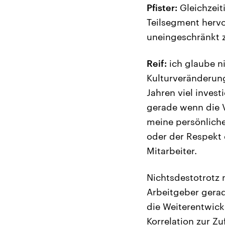
Pfister:
Gleichzeiti
Teilsegment herv
uneingeschränkt z
Reif:
ich glaube ni
Kulturveränderung
Jahren viel inves
gerade wenn die V
meine persönliche
oder der Respekt 
Mitarbeiter.
Nichtsdestotrotz m
Arbeitgeber gerad
die Weiterentwick
Korrelation zur Z