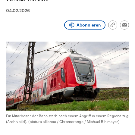
CDU, SPD und FDP regiert.-
aktuelle Weltgeschehen.
Umfragen, Prognosen,
04.02.2026
Wahlprogramme, aktuelle Berichte
Sendungen
Programm
Podcasts
und Hintergründe zu den Parteien
und Kandidaten der anstehenden
Abonnieren
Link
Wahl.
Emai
kopieren/te
Audio-Archiv
Ein Mitarbeiter der Bahn starb nach einem Angriff in einem Regionalzug
(Archivbild). (picture alliance / Chromorange / Michael Bihlmayer)