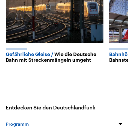
Gefährliche Gleise
Wie die Deutsche
Bahnhö
Bahn mit Streckenmängeln umgeht
Bahnst
Entdecken Sie den Deutschlandfunk
Programm