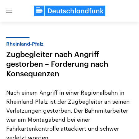
Close
menu
Rheinland-Pfalz
Themen
Zugbegleiter nach Angriff
gestorben – Forderung nach
Konsequenzen
Nach einem Angriff in einer Regionalbahn in
Rheinland-Pfalz ist der Zugbegleiter an seinen
Landtagswahl Sachsen-Anhalt
USA
Verletzungen gestorben. Der Bahnmitarbeiter
2026
Aktuelle Beiträge, Analys
Alle Informationen
war am Montagabend bei einer
Hintergründe
Sachsen-Anhalt wählt am 6.
Wirtschaftlich und militäri
Fahrkartenkontrolle attackiert und schwer
September 2026 einen neuen
gehören die Vereinigten S
Landtag. Seit 2021 wird das
den mächtigsten Ländern 
verletzt worden.
Bundesland von einer Koalition aus
mit großem Einfluss auf d