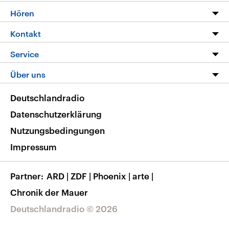
Programm
Hören
Alle Sendungen
Livestream
Kontakt
Die Nachrichten
Audios
Hörerservice
Service
Nachrichtenleicht
Podcasts
Social Media
FAQ
Über uns
Neue Beiträge auf dlf.de
Deutschlandfunk App
Newsletter
Deutschlandradio
Themen-Schwerpunkte
Nachrichten App
Deutschlandradio
Veranstaltungen
Presse
Frequenzen
Datenschutzerklärung
Musikliste
Ausbildung und Karriere
Nutzungsbedingungen
RSS
Transparenz
Impressum
Korrekturen
Barrierefreiheit
Partner
ARD
|
ZDF
|
Phoenix
|
arte
|
Chronik der Mauer
Deutschlandradio © 2026